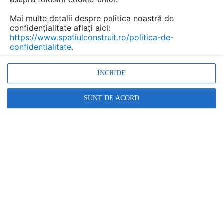
PREZENTARE
PRODUSE
ARTICOLE
Mai multe detalii despre politica noastră de
confidențialitate aflați aici:
https://www.spatiulconstruit.ro/politica-de-
Cere ofertă
confidentialitate
.
PEVITEX
ÎNCHIDE
Soseaua Alexandriei nr. 232, Bragadiru, jud. Ilfov
Relatii clienti:
SUNT DE ACORD
0371 192 726
arata toate datele de contact
www.pevitex.ro
2 ARTICOLE PUBLICATE