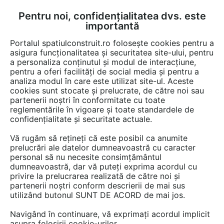
Pentru noi, confidențialitatea dvs. este
FĂ-ȚI CONT
LOGIN
importantă
CUM SE FACE
Portalul spatiulconstruit.ro folosește cookies pentru a
asigura funcționalitatea și securitatea site-ului, pentru
a personaliza conținutul și modul de interacțiune,
pentru a oferi facilități de social media și pentru a
analiza modul în care este utilizat site-ul. Aceste
cookies sunt stocate și prelucrate, de către noi sau
partenerii noștri în conformitate cu toate
reglementările în vigoare și toate standardele de
confidențialitate și securitate actuale.
Vă rugăm să rețineți că este posibil ca anumite
PEVITEX
- articole
prelucrări ale datelor dumneavoastră cu caracter
personal să nu necesite consimțământul
dumneavoastră, dar vă puteți exprima acordul cu
privire la prelucrarea realizată de către noi și
partenerii noștri conform descrierii de mai sus
utilizând butonul SUNT DE ACORD de mai jos.
Navigând în continuare, vă exprimați acordul implicit
asupra folosirii cookie-urilor.