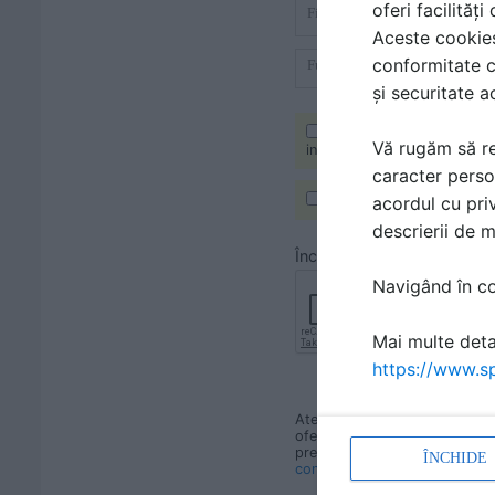
oferi facilităț
Aceste cookies 
conformitate c
și securitate a
DA, sunt de acord ca datel
Vă rugăm să re
informațiile solicitate.
caracter perso
acordul cu priv
Am citit și sunt de acord
descrierii de 
Încarcarea de fișiere este pe
Navigând în con
Mai multe detal
https://www.sp
Atenție! Trimițând această ce
ofere informațiile solicitate. 
prevederile GDPR și le vor util
ÎNCHIDE
confidențialitate
.