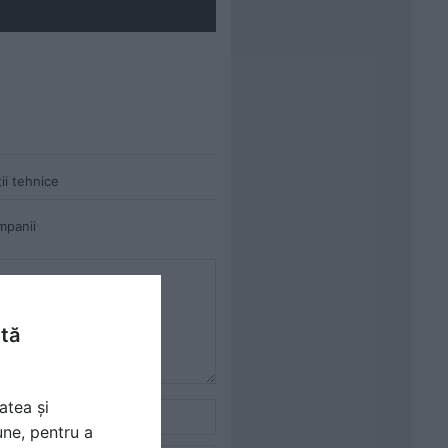
ii tehnice
mpanii
ntă
atea și
une, pentru a