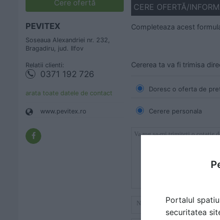
Cere ofertă
CERE OFERTĂ/INFORMA
PEVITEX
Completeaza acest formular
Soseaua Alexandriei nr. 232,
Bragadiru, jud. Ilfov
Cererea ta va fi trimisa dir
Relatii clienti:
0371 192 726
Doresc o oferta de pre
arata toate datele de contact
Cerere personala
www.pevitex.ro
Pe
Portalul spatiu
securitatea sit