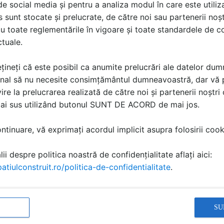
i de social media și pentru a analiza modul în care este utiliza
sunt stocate și prelucrate, de către noi sau partenerii noșt
u toate reglementările în vigoare și toate standardele de co
Judetul de livrare
ctuale.
e personale introduse mai sus să fie transmise furnizorului, astfel încât 
țineți că este posibil ca anumite prelucrări ale datelor du
nal să nu necesite consimțământul dumneavoastră, dar vă 
ire la prelucrarea realizată de către noi și partenerii noștr
 cu
Politica de Confidențialitate
.
mai sus utilizând butonul SUNT DE ACORD de mai jos.
rmisă doar utilizatorilor înregistrați
tinuare, vă exprimați acordul implicit asupra folosirii cooki
ii despre politica noastră de confidențialitate aflați aici:
atiulconstruit.ro/politica-de-confidentialitate
.
rere,
datele personale introduse aici vor fi transmise către PEVITEX
, ca s
Atât SpatiulConstruit.ro cât și PEVITEX vor trata datele dvs. personale în ac
iza exclusiv în scopul în care au fost furnizate. Pentru mai multe informații
SU