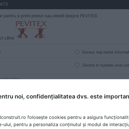
TII
 pentru a primi preturi sau detalii despre PEVITEX.
ect către
t
Doresc mai multe informat
Cerere in numele unei co
ntru noi, confidențialitatea dvs. este importa
lconstruit.ro folosește cookies pentru a asigura funcționalit
e-ului, pentru a personaliza conținutul și modul de interacți