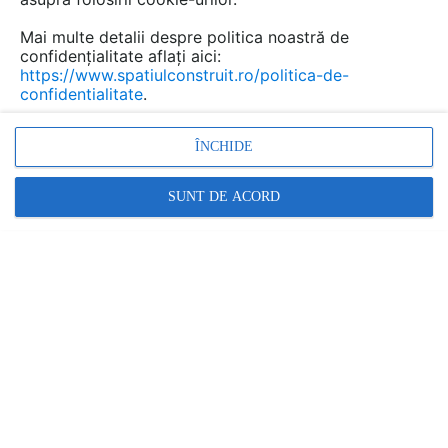
Mai multe detalii despre politica noastră de
confidențialitate aflați aici:
Cere ofertă
https://www.spatiulconstruit.ro/politica-de-
confidentialitate
.
Decolandia
ÎNCHIDE
Str. Frosa Sarandy nr. 15, et. parter, Bucuresti, sector 1
Relatii clienti:
SUNT DE ACORD
0725 926 417
arata toate datele de contact
www.decolandia.ro
www.classbambus.ro
33 ARTICOLE PUBLICATE