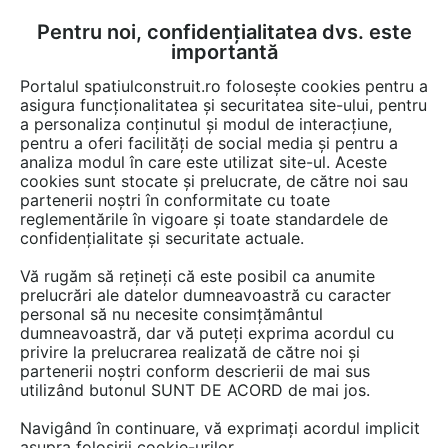
Pentru noi, confidențialitatea dvs. este
FĂ-ȚI CONT
LOGIN
importantă
CUM SE FACE
Portalul spatiulconstruit.ro folosește cookies pentru a
asigura funcționalitatea și securitatea site-ului, pentru
a personaliza conținutul și modul de interacțiune,
pentru a oferi facilități de social media și pentru a
analiza modul în care este utilizat site-ul. Aceste
cookies sunt stocate și prelucrate, de către noi sau
partenerii noștri în conformitate cu toate
reglementările în vigoare și toate standardele de
confidențialitate și securitate actuale.
Decolandia
- articole
Vă rugăm să rețineți că este posibil ca anumite
prelucrări ale datelor dumneavoastră cu caracter
personal să nu necesite consimțământul
dumneavoastră, dar vă puteți exprima acordul cu
privire la prelucrarea realizată de către noi și
partenerii noștri conform descrierii de mai sus
utilizând butonul SUNT DE ACORD de mai jos.
Navigând în continuare, vă exprimați acordul implicit
asupra folosirii cookie-urilor.
PREZENTARE
PRODUSE
ARTICOLE