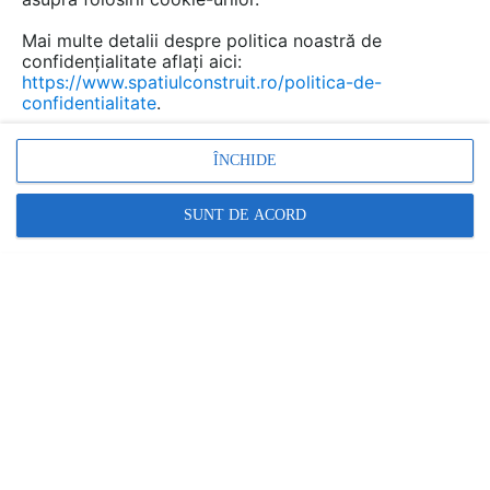
Mai multe detalii despre politica noastră de
confidențialitate aflați aici:
Cere ofertă
https://www.spatiulconstruit.ro/politica-de-
confidentialitate
.
Decolandia
ÎNCHIDE
Str. Frosa Sarandy nr. 15, et. parter, Bucuresti, sector 1
Relatii clienti:
SUNT DE ACORD
0725 926 417
arata toate datele de contact
www.decolandia.ro
www.classbambus.ro
CERE OFERTĂ/INFORMATII
Completeaza acest formular pentru a primi preturi sau detalii