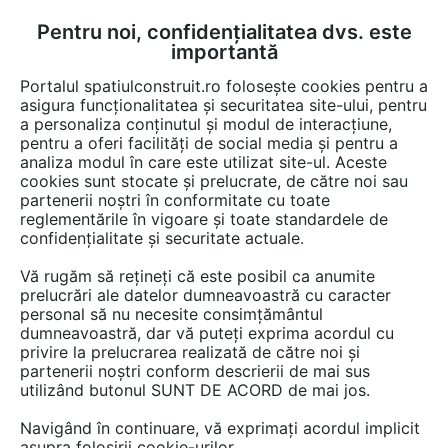
Pentru noi, confidențialitatea dvs. este
FĂ-ȚI CONT
LOGIN
importantă
CUM SE FACE
Portalul spatiulconstruit.ro folosește cookies pentru a
asigura funcționalitatea și securitatea site-ului, pentru
a personaliza conținutul și modul de interacțiune,
pentru a oferi facilități de social media și pentru a
analiza modul în care este utilizat site-ul. Aceste
cookies sunt stocate și prelucrate, de către noi sau
partenerii noștri în conformitate cu toate
reglementările în vigoare și toate standardele de
confidențialitate și securitate actuale.
Decolandia
Vă rugăm să rețineți că este posibil ca anumite
prelucrări ale datelor dumneavoastră cu caracter
personal să nu necesite consimțământul
dumneavoastră, dar vă puteți exprima acordul cu
privire la prelucrarea realizată de către noi și
partenerii noștri conform descrierii de mai sus
utilizând butonul SUNT DE ACORD de mai jos.
Navigând în continuare, vă exprimați acordul implicit
asupra folosirii cookie-urilor.
PREZENTARE
PRODUSE
ARTICOLE