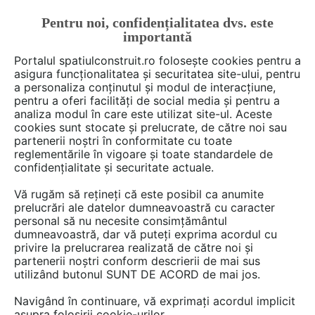
Pentru noi, confidențialitatea dvs. este
FĂ-ȚI CONT
LOGIN
importantă
CUM SE FACE
Portalul spatiulconstruit.ro folosește cookies pentru a
asigura funcționalitatea și securitatea site-ului, pentru
a personaliza conținutul și modul de interacțiune,
pentru a oferi facilități de social media și pentru a
analiza modul în care este utilizat site-ul. Aceste
Deschide filtre
cookies sunt stocate și prelucrate, de către noi sau
partenerii noștri în conformitate cu toate
reglementările în vigoare și toate standardele de
Ai o întrebare despre instalatii
confidențialitate și securitate actuale.
tehnologice, industriale? Scrie-o aici!
Vă rugăm să rețineți că este posibil ca anumite
prelucrări ale datelor dumneavoastră cu caracter
personal să nu necesite consimțământul
dumneavoastră, dar vă puteți exprima acordul cu
privire la prelucrarea realizată de către noi și
partenerii noștri conform descrierii de mai sus
utilizând butonul SUNT DE ACORD de mai jos.
4 discuţii despre
Instalatii
Navigând în continuare, vă exprimați acordul implicit
tehnologice, industriale
asupra folosirii cookie-urilor.