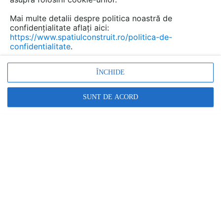
Mai multe detalii despre politica noastră de
Urmăreşte această temă
confidențialitate aflați aici:
https://www.spatiulconstruit.ro/politica-de-
confidentialitate
.
doresc sa achzitionez un stavilar BUSCH tip c4 pentru o lucrare hidrotehnica.
FLORIS
a scris
la data 02 Aug 2017, 15:12
ÎNCHIDE
doresc sa achzitionez un stavilar
BUSCH tip c4 pentru o lucrare
SUNT DE ACORD
hidrotehnica.
Caut filtre aer comprimat Almig AFS si AFC
ksinocooler
a scris
la data 02 Oct 2014,
17:33
De unde pot cumpara 2 filtre aer
comprimat almig AFS si AFC, cel mai mic
debit, si care este pretul?