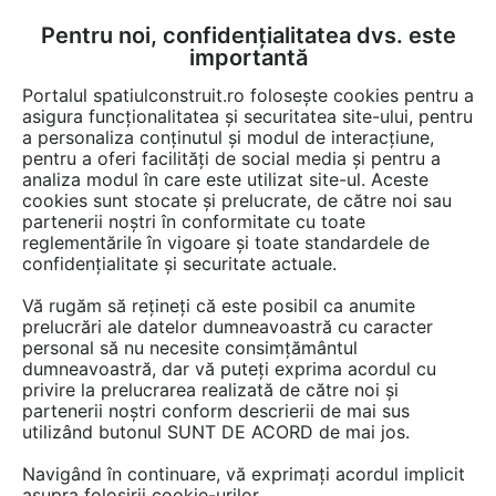
Pentru noi, confidențialitatea dvs. este
FĂ-ȚI CONT
LOGIN
importantă
CUM SE FACE
Portalul spatiulconstruit.ro folosește cookies pentru a
asigura funcționalitatea și securitatea site-ului, pentru
a personaliza conținutul și modul de interacțiune,
pentru a oferi facilități de social media și pentru a
analiza modul în care este utilizat site-ul. Aceste
Documentații
Cataloage, brosuri
Alei, pavaje, pardoseli de exterio
EȘTI AICI:
cookies sunt stocate și prelucrate, de către noi sau
partenerii noștri în conformitate cu toate
Sisteme de degivrare a conductelor
reglementările în vigoare și toate standardele de
FENIX ADPSV, MAPSV, Autoreglabil
confidențialitate și securitate actuale.
10/20/30 W
Vă rugăm să rețineți că este posibil ca anumite
prelucrări ale datelor dumneavoastră cu caracter
Limba: Romana
personal să nu necesite consimțământul
dumneavoastră, dar vă puteți exprima acordul cu
privire la prelucrarea realizată de către noi și
198 afisari
partenerii noștri conform descrierii de mai sus
utilizând butonul SUNT DE ACORD de mai jos.
Salvează pdf
Tip documentatie: Catalog, brosura
Navigând în continuare, vă exprimați acordul implicit
asupra folosirii cookie-urilor.