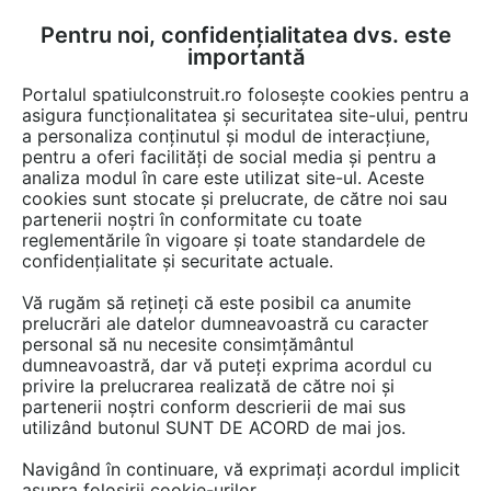
Pentru noi, confidențialitatea dvs. este
FĂ-ȚI CONT
LOGIN
importantă
CUM SE FACE
Portalul spatiulconstruit.ro folosește cookies pentru a
asigura funcționalitatea și securitatea site-ului, pentru
a personaliza conținutul și modul de interacțiune,
pentru a oferi facilități de social media și pentru a
analiza modul în care este utilizat site-ul. Aceste
Detalii CAD
Detalii de produs
Baie rezidentiala
Baterii baie, buc
EȘTI AICI:
cookies sunt stocate și prelucrate, de către noi sau
partenerii noștri în conformitate cu toate
Robinet spalare WC SCHELL
reglementările în vigoare și toate standardele de
SCHELLOMAT BASIC 02 247 06 99 +
confidențialitate și securitate actuale.
03 100 06 99 SCHELL Robinet spalare
Vă rugăm să rețineți că este posibil ca anumite
SCHELLOMAT BASIC
prelucrări ale datelor dumneavoastră cu caracter
personal să nu necesite consimțământul
dumneavoastră, dar vă puteți exprima acordul cu
55 afisari
privire la prelucrarea realizată de către noi și
partenerii noștri conform descrierii de mai sus
utilizând butonul SUNT DE ACORD de mai jos.
Salveaza dwg
Navigând în continuare, vă exprimați acordul implicit
asupra folosirii cookie-urilor.