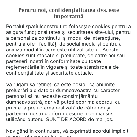
Pentru noi, confidențialitatea dvs. este
FĂ-ȚI CONT
LOGIN
importantă
CUM SE FACE
Portalul spatiulconstruit.ro folosește cookies pentru a
asigura funcționalitatea și securitatea site-ului, pentru
a personaliza conținutul și modul de interacțiune,
pentru a oferi facilități de social media și pentru a
analiza modul în care este utilizat site-ul. Aceste
Deschide filtre
cookies sunt stocate și prelucrate, de către noi sau
partenerii noștri în conformitate cu toate
reglementările în vigoare și toate standardele de
206 detalii de produs de tipul
confidențialitate și securitate actuale.
Furtunuri, armaturi obiecte sanitare
Vă rugăm să rețineți că este posibil ca anumite
în categoria
Baterii baie, bucatarie,
prelucrări ale datelor dumneavoastră cu caracter
personal să nu necesite consimțământul
armaturi
dumneavoastră, dar vă puteți exprima acordul cu
privire la prelucrarea realizată de către noi și
partenerii noștri conform descrierii de mai sus
1 - 20 din 206
utilizând butonul SUNT DE ACORD de mai jos.
Navigând în continuare, vă exprimați acordul implicit
asupra folosirii cookie-urilor.