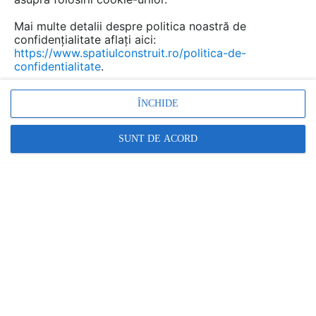
Mai multe detalii despre politica noastră de
confidențialitate aflați aici:
https://www.spatiulconstruit.ro/politica-de-
confidentialitate
.
ÎNCHIDE
SUNT DE ACORD
Element de instalare Geberit Kombifix pentru bideu,
universal cod 457.893.00.1_P GEBERIT -
| DETALIU DE PRODUS | 1 P | LIMBA: RO
GEBERIT