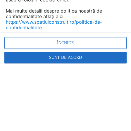
Mai multe detalii despre politica noastră de
confidențialitate aflați aici:
https://www.spatiulconstruit.ro/politica-de-
confidentialitate
.
ÎNCHIDE
SUNT DE ACORD
Alte detalii cad de la gamă
VEZI TOATE
Rigola dus in perete - vedere din fata
Detaliu de produs
Scurgere in perete