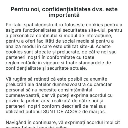
Pentru noi, confidențialitatea dvs. este
FĂ-ȚI CONT
LOGIN
importantă
CUM SE FACE
Portalul spatiulconstruit.ro folosește cookies pentru a
asigura funcționalitatea și securitatea site-ului, pentru
a personaliza conținutul și modul de interacțiune,
pentru a oferi facilități de social media și pentru a
analiza modul în care este utilizat site-ul. Aceste
Detalii CAD
Detalii de produs
Instalatii apa / canalizare / drenaj
EȘTI AICI:
cookies sunt stocate și prelucrate, de către noi sau
partenerii noștri în conformitate cu toate
Rigola pentru dus Geberit CleanLine60,
reglementările în vigoare și toate standardele de
pentru pardoseli subtiri cod
confidențialitate și securitate actuale.
154.458.00.1_L GEBERIT
Vă rugăm să rețineți că este posibil ca anumite
prelucrări ale datelor dumneavoastră cu caracter
personal să nu necesite consimțământul
18 afisari
dumneavoastră, dar vă puteți exprima acordul cu
privire la prelucrarea realizată de către noi și
Salveaza dwg
partenerii noștri conform descrierii de mai sus
utilizând butonul SUNT DE ACORD de mai jos.
Navigând în continuare, vă exprimați acordul implicit
asupra folosirii cookie-urilor.