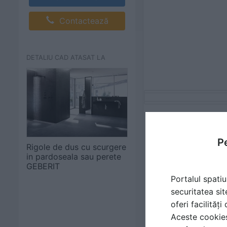
Contactează
DETALIU CAD ATASAT LA
Pe
Rigole de dus cu scurgere
in pardoseala sau perete
GEBERIT
Portalul spatiu
securitatea sit
oferi facilităț
Aceste cookies 