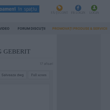
FĂ-ȚI CONT
FB LOGIN
LOGIN
VIDEO
FORUM DISCUŢII
PROMOVAȚI PRODUSE & SERVICII
1_G GEBERIT
17 afisari
Salveaza dwg
Full screen