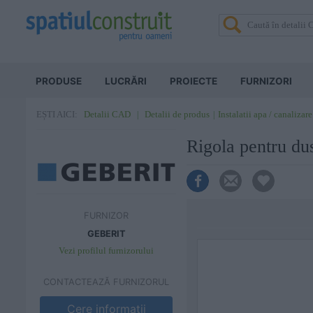
PRODUSE
LUCRĂRI
PROIECTE
FURNIZORI
Detalii CAD
Detalii de produs
Instalatii apa / canalizare
EȘTI AICI:
Rigola pentru d
FURNIZOR
GEBERIT
Vezi profilul furnizorului
CONTACTEAZĂ FURNIZORUL
Cere informatii