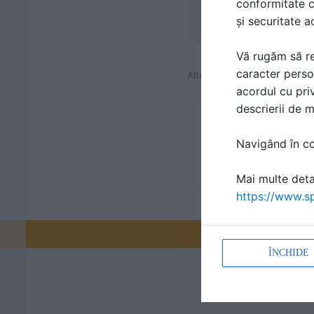
conformitate c
și securitate a
Vă rugăm să re
caracter perso
Alte detalii cad de la gamă
acordul cu priv
descrierii de 
Rigola dus
Detaliu de p
Navigând în con
Scurgere in 
Mai multe detal
https://www.sp
Promovați-v
ÎNCHIDE