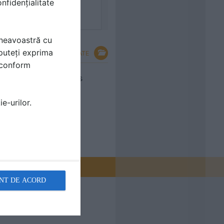
nfidențialitate
mneavoastră cu
puteți exprima
VEZI TOATE
i conform
perete - vedere de sus
e-urilor.
e
NT DE ACORD