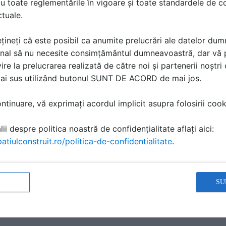
u toate reglementările în vigoare și toate standardele de co
ctuale.
țineți că este posibil ca anumite prelucrări ale datelor du
nal să nu necesite consimțământul dumneavoastră, dar vă 
ire la prelucrarea realizată de către noi și partenerii noștr
mai sus utilizând butonul SUNT DE ACORD de mai jos.
 in perete - vedere din fata
Rigola dus in 
rodus
Detaliu de produs
tinuare, vă exprimați acordul implicit asupra folosirii cooki
perete
Scurgere in peret
ii despre politica noastră de confidențialitate aflați aici:
atiulconstruit.ro/politica-de-confidentialitate
.
ă produsele și serviciile pe SpatiulConstruit.ro!
SU