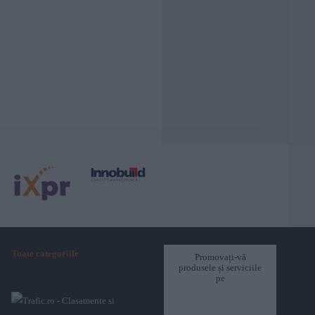
Toate categoriile
Promovați-vă
produsele și serviciile
pe