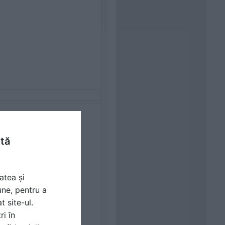
ntă
atea și
une, pentru a
t site-ul.
ri în