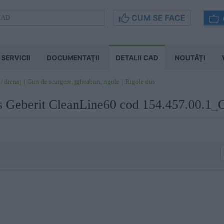
CUM SE FACE
SERVICII
DOCUMENTAŢII
DETALII CAD
NOUTĂȚI
 / drenaj
Guri de scurgere, jgheaburi, rigole
Rigole dus
us Geberit CleanLine60 cod 154.457.00.