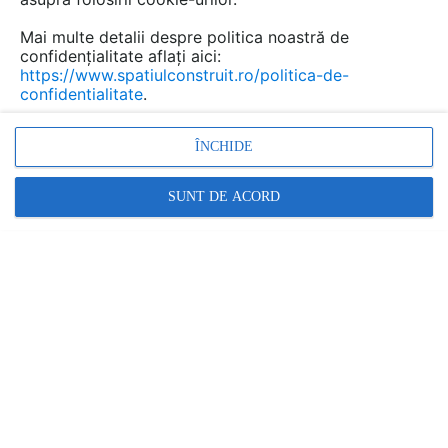
Mai multe detalii despre politica noastră de
confidențialitate aflați aici:
https://www.spatiulconstruit.ro/politica-de-
confidentialitate
.
ÎNCHIDE
SUNT DE ACORD
Alte detalii cad de la gamă
VEZI TOATE
Rigola dus in perete - vedere din fata
Detaliu de produs
Scurgere in perete