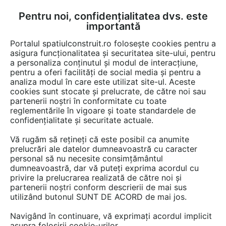
Pentru noi, confidențialitatea dvs. este
FĂ-ȚI CONT
LOGIN
importantă
CUM SE FACE
Portalul spatiulconstruit.ro folosește cookies pentru a
asigura funcționalitatea și securitatea site-ului, pentru
a personaliza conținutul și modul de interacțiune,
pentru a oferi facilități de social media și pentru a
analiza modul în care este utilizat site-ul. Aceste
Detalii CAD
Detalii de produs
Instalatii apa / canalizare / drenaj
EȘTI AICI:
cookies sunt stocate și prelucrate, de către noi sau
partenerii noștri în conformitate cu toate
Rigola pentru dus Geberit CleanLine20
reglementările în vigoare și toate standardele de
cod 154.453.00.1_A GEBERIT
confidențialitate și securitate actuale.
Vă rugăm să rețineți că este posibil ca anumite
20 afisari
prelucrări ale datelor dumneavoastră cu caracter
personal să nu necesite consimțământul
Salveaza dwg
dumneavoastră, dar vă puteți exprima acordul cu
privire la prelucrarea realizată de către noi și
partenerii noștri conform descrierii de mai sus
utilizând butonul SUNT DE ACORD de mai jos.
Navigând în continuare, vă exprimați acordul implicit
asupra folosirii cookie-urilor.