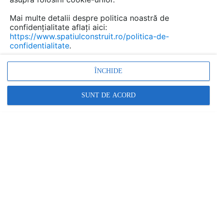
Mai multe detalii despre politica noastră de
confidențialitate aflați aici:
https://www.spatiulconstruit.ro/politica-de-
confidentialitate
.
ÎNCHIDE
SUNT DE ACORD
Denumiri comerciale
Scurgere in pardoseala
Alte detalii cad de la gamă
VEZI TOATE
Rigola dus in perete - vedere din fata