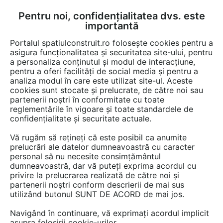
Pentru noi, confidențialitatea dvs. este
FĂ-ȚI CONT
LOGIN
importantă
CUM SE FACE
Portalul spatiulconstruit.ro folosește cookies pentru a
asigura funcționalitatea și securitatea site-ului, pentru
a personaliza conținutul și modul de interacțiune,
pentru a oferi facilități de social media și pentru a
analiza modul în care este utilizat site-ul. Aceste
Detalii CAD
Detalii de produs
Instalatii apa / canalizare / drenaj
EȘTI AICI:
cookies sunt stocate și prelucrate, de către noi sau
partenerii noștri în conformitate cu toate
Rigola dus liniara in pardoseala la
reglementările în vigoare și toate standardele de
perete 1000 mm, vedere din lateral
confidențialitate și securitate actuale.
GEBERIT Scurgere in pardoseala
Vă rugăm să rețineți că este posibil ca anumite
prelucrări ale datelor dumneavoastră cu caracter
personal să nu necesite consimțământul
53 afisari
dumneavoastră, dar vă puteți exprima acordul cu
privire la prelucrarea realizată de către noi și
Salveaza dwg
partenerii noștri conform descrierii de mai sus
utilizând butonul SUNT DE ACORD de mai jos.
Navigând în continuare, vă exprimați acordul implicit
asupra folosirii cookie-urilor.