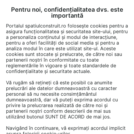
Pentru noi, confidențialitatea dvs. este
FĂ-ȚI CONT
LOGIN
importantă
CUM SE FACE
Portalul spatiulconstruit.ro folosește cookies pentru a
asigura funcționalitatea și securitatea site-ului, pentru
a personaliza conținutul și modul de interacțiune,
pentru a oferi facilități de social media și pentru a
analiza modul în care este utilizat site-ul. Aceste
Detalii CAD
Detalii de produs
Baie rezidentiala
Baterii baie, buc
EȘTI AICI:
cookies sunt stocate și prelucrate, de către noi sau
partenerii noștri în conformitate cu toate
Placa actionare WC EDITION ECO
reglementările în vigoare și toate standardele de
SCHELL Robinete cu actionare
confidențialitate și securitate actuale.
mecanica cu montare in perete pentru
Vă rugăm să rețineți că este posibil ca anumite
spalare WC
prelucrări ale datelor dumneavoastră cu caracter
personal să nu necesite consimțământul
dumneavoastră, dar vă puteți exprima acordul cu
7 afisari
privire la prelucrarea realizată de către noi și
partenerii noștri conform descrierii de mai sus
utilizând butonul SUNT DE ACORD de mai jos.
Salveaza dwg
Navigând în continuare, vă exprimați acordul implicit
asupra folosirii cookie-urilor.