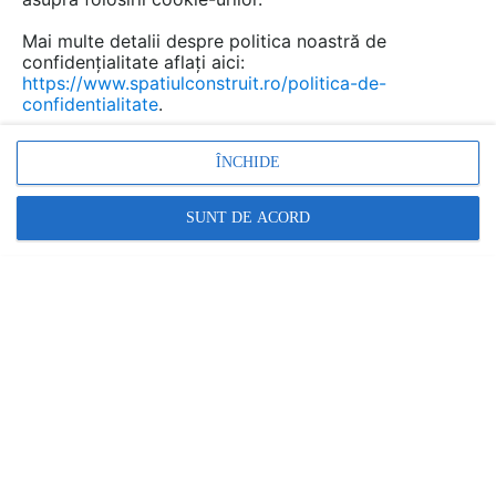
Mai multe detalii despre politica noastră de
confidențialitate aflați aici:
https://www.spatiulconstruit.ro/politica-de-
confidentialitate
.
ÎNCHIDE
SUNT DE ACORD
Denumiri comerciale
Robinete cu actionare mecanica cu montare in perete
pentru spalare WC
Alte detalii cad de la gamă
VEZI TOATE