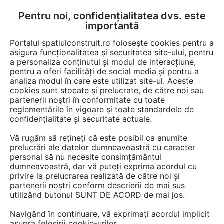
Pentru noi, confidențialitatea dvs. este
FĂ-ȚI CONT
LOGIN
importantă
CUM SE FACE
Portalul spatiulconstruit.ro folosește cookies pentru a
asigura funcționalitatea și securitatea site-ului, pentru
a personaliza conținutul și modul de interacțiune,
pentru a oferi facilități de social media și pentru a
analiza modul în care este utilizat site-ul. Aceste
Detalii CAD
Detalii de montaj
Fatade tencuite / placate / ventilate
EȘTI AICI:
cookies sunt stocate și prelucrate, de către noi sau
partenerii noștri în conformitate cu toate
Curte de lumina prefabricata din PPE -
reglementările în vigoare și toate standardele de
termoizolarea peretelui de subsol URSA
confidențialitate și securitate actuale.
Vă rugăm să rețineți că este posibil ca anumite
1061 afisari
prelucrări ale datelor dumneavoastră cu caracter
personal să nu necesite consimțământul
Salveaza dwg
dumneavoastră, dar vă puteți exprima acordul cu
privire la prelucrarea realizată de către noi și
partenerii noștri conform descrierii de mai sus
utilizând butonul SUNT DE ACORD de mai jos.
Navigând în continuare, vă exprimați acordul implicit
asupra folosirii cookie-urilor.