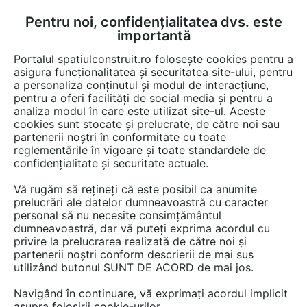
Pentru noi, confidențialitatea dvs. este
FĂ-ȚI CONT
LOGIN
importantă
CUM SE FACE
Portalul spatiulconstruit.ro folosește cookies pentru a
asigura funcționalitatea și securitatea site-ului, pentru
a personaliza conținutul și modul de interacțiune,
pentru a oferi facilități de social media și pentru a
analiza modul în care este utilizat site-ul. Aceste
Detalii CAD
Detalii de montaj
Fatade tencuite / placate / ventilate
EȘTI AICI:
cookies sunt stocate și prelucrate, de către noi sau
partenerii noștri în conformitate cu toate
Termoizolarea fundatiei si a placii
reglementările în vigoare și toate standardele de
asezate pe sol, la subsol incalzit URSA
confidențialitate și securitate actuale.
Vă rugăm să rețineți că este posibil ca anumite
2039 afisari
prelucrări ale datelor dumneavoastră cu caracter
personal să nu necesite consimțământul
Salveaza dwg
dumneavoastră, dar vă puteți exprima acordul cu
privire la prelucrarea realizată de către noi și
partenerii noștri conform descrierii de mai sus
utilizând butonul SUNT DE ACORD de mai jos.
Navigând în continuare, vă exprimați acordul implicit
asupra folosirii cookie-urilor.