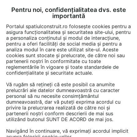
Pentru noi, confidențialitatea dvs. este
FĂ-ȚI CONT
LOGIN
importantă
CUM SE FACE
Portalul spatiulconstruit.ro folosește cookies pentru a
asigura funcționalitatea și securitatea site-ului, pentru
a personaliza conținutul și modul de interacțiune,
pentru a oferi facilități de social media și pentru a
analiza modul în care este utilizat site-ul. Aceste
Detalii CAD
Detalii de produs
Instalatii apa / canalizare / drenaj
EȘTI AICI:
cookies sunt stocate și prelucrate, de către noi sau
partenerii noștri în conformitate cu toate
Capac rigola de dus 154.450 GEBERIT
reglementările în vigoare și toate standardele de
CleanLine
confidențialitate și securitate actuale.
Vă rugăm să rețineți că este posibil ca anumite
110 afisari
prelucrări ale datelor dumneavoastră cu caracter
personal să nu necesite consimțământul
Salveaza dwg
dumneavoastră, dar vă puteți exprima acordul cu
privire la prelucrarea realizată de către noi și
partenerii noștri conform descrierii de mai sus
utilizând butonul SUNT DE ACORD de mai jos.
Navigând în continuare, vă exprimați acordul implicit
asupra folosirii cookie-urilor.