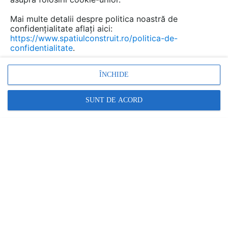
Mai multe detalii despre politica noastră de
confidențialitate aflați aici:
https://www.spatiulconstruit.ro/politica-de-
confidentialitate
.
ÎNCHIDE
SUNT DE ACORD
Denumiri comerciale
CleanLine
Alte detalii cad de la gamă
VEZI TOATE
Rigola dus in perete - vedere din fata
Detaliu de produs