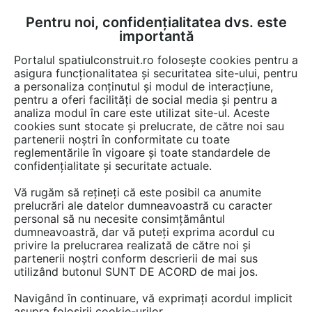
Pentru noi, confidențialitatea dvs. este
FĂ-ȚI CONT
LOGIN
importantă
CUM SE FACE
Portalul spatiulconstruit.ro folosește cookies pentru a
asigura funcționalitatea și securitatea site-ului, pentru
a personaliza conținutul și modul de interacțiune,
pentru a oferi facilități de social media și pentru a
analiza modul în care este utilizat site-ul. Aceste
cookies sunt stocate și prelucrate, de către noi sau
Afla totul despre "Travertin
partenerii noștri în conformitate cu toate
reglementările în vigoare și toate standardele de
clasic"
confidențialitate și securitate actuale.
Vă rugăm să rețineți că este posibil ca anumite
prelucrări ale datelor dumneavoastră cu caracter
RESTRANGE
1 ARTICOL
personal să nu necesite consimțământul
dumneavoastră, dar vă puteți exprima acordul cu
privire la prelucrarea realizată de către noi și
partenerii noștri conform descrierii de mai sus
utilizând butonul SUNT DE ACORD de mai jos.
Navigând în continuare, vă exprimați acordul implicit
asupra folosirii cookie-urilor.