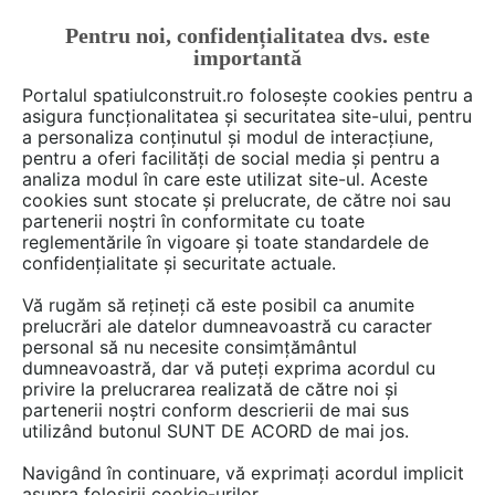
Pentru noi, confidențialitatea dvs. este
FĂ-ȚI CONT
LOGIN
importantă
CUM SE FACE
Portalul spatiulconstruit.ro folosește cookies pentru a
asigura funcționalitatea și securitatea site-ului, pentru
a personaliza conținutul și modul de interacțiune,
pentru a oferi facilități de social media și pentru a
analiza modul în care este utilizat site-ul. Aceste
De citit
Articole
Proiectare de arhitectura
Claudia 
EȘTI AICI:
cookies sunt stocate și prelucrate, de către noi sau
O școală colorată, ce pare că
partenerii noștri în conformitate cu toate
reglementările în vigoare și toate standardele de
dispare în orizont
confidențialitate și securitate actuale.
Vă rugăm să rețineți că este posibil ca anumite
prelucrări ale datelor dumneavoastră cu caracter
personal să nu necesite consimțământul
dumneavoastră, dar vă puteți exprima acordul cu
privire la prelucrarea realizată de către noi și
partenerii noștri conform descrierii de mai sus
utilizând butonul SUNT DE ACORD de mai jos.
Navigând în continuare, vă exprimați acordul implicit
asupra folosirii cookie-urilor.