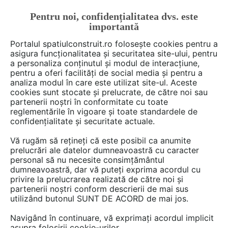
Pentru noi, confidențialitatea dvs. este
FĂ-ȚI CONT
LOGIN
importantă
CUM SE FACE
Portalul spatiulconstruit.ro folosește cookies pentru a
asigura funcționalitatea și securitatea site-ului, pentru
a personaliza conținutul și modul de interacțiune,
pentru a oferi facilități de social media și pentru a
analiza modul în care este utilizat site-ul. Aceste
De citit
Articole
Proiectare de arhitectura
arh. Ralu
EȘTI AICI:
cookies sunt stocate și prelucrate, de către noi sau
O locuință învăluită în panouri
partenerii noștri în conformitate cu toate
reglementările în vigoare și toate standardele de
perforate din țigle ceramice
confidențialitate și securitate actuale.
refolosite
Vă rugăm să rețineți că este posibil ca anumite
prelucrări ale datelor dumneavoastră cu caracter
personal să nu necesite consimțământul
dumneavoastră, dar vă puteți exprima acordul cu
privire la prelucrarea realizată de către noi și
partenerii noștri conform descrierii de mai sus
utilizând butonul SUNT DE ACORD de mai jos.
Navigând în continuare, vă exprimați acordul implicit
asupra folosirii cookie-urilor.