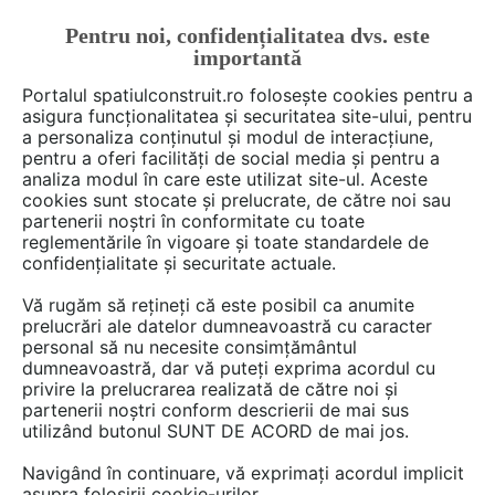
Pentru noi, confidențialitatea dvs. este
FĂ-ȚI CONT
LOGIN
importantă
CUM SE FACE
Portalul spatiulconstruit.ro folosește cookies pentru a
asigura funcționalitatea și securitatea site-ului, pentru
a personaliza conținutul și modul de interacțiune,
pentru a oferi facilități de social media și pentru a
analiza modul în care este utilizat site-ul. Aceste
De citit
Articole
Subsoluri, beciuri, crame
EȘTI AICI:
cookies sunt stocate și prelucrate, de către noi sau
O crama menita sa
partenerii noștri în conformitate cu toate
reglementările în vigoare și toate standardele de
impresioneze musafirii
confidențialitate și securitate actuale.
Vă rugăm să rețineți că este posibil ca anumite
prelucrări ale datelor dumneavoastră cu caracter
personal să nu necesite consimțământul
dumneavoastră, dar vă puteți exprima acordul cu
privire la prelucrarea realizată de către noi și
partenerii noștri conform descrierii de mai sus
utilizând butonul SUNT DE ACORD de mai jos.
Navigând în continuare, vă exprimați acordul implicit
asupra folosirii cookie-urilor.