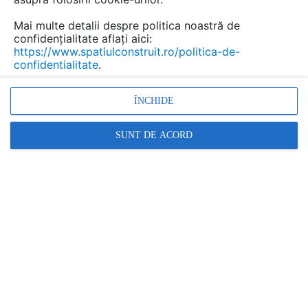
Mai multe detalii despre politica noastră de
confidențialitate aflați aici:
https://www.spatiulconstruit.ro/politica-de-
confidentialitate
.
ÎNCHIDE
Sa zicem ca aveti o casa cu sapte dormitoare, sase bai
SUNT DE ACORD
si o proprietate ce valoareaza multe milioane de dolari
dar tot nu vi se pare suficient pentru a iesi in evidenta.
Ei bine, ce spuneti daca v-ati amenaja o crama
personala folosind numai lumina LED albastra, rasteluri
individuale transparente si sa oferiti posibilitatea de a
admira acest spatiu de la inaltimea etajului, prin
intermediul unei pardoseli integral realizata din sticla.
Poate parea prea mult, dar pentru Jamie Beckwith,
proprietara si designer crearea acestui nou spatiu a
reprezentat o oportunitate de a creste valoarea casei in