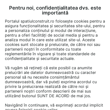
Pentru noi, confidențialitatea dvs. este
FĂ-ȚI CONT
LOGIN
importantă
CUM SE FACE
Portalul spatiulconstruit.ro folosește cookies pentru a
asigura funcționalitatea și securitatea site-ului, pentru
a personaliza conținutul și modul de interacțiune,
pentru a oferi facilități de social media și pentru a
analiza modul în care este utilizat site-ul. Aceste
EȘTI AICI:
Forum discuții
cookies sunt stocate și prelucrate, de către noi sau
partenerii noștri în conformitate cu toate
reglementările în vigoare și toate standardele de
confidențialitate și securitate actuale.
Vă rugăm să rețineți că este posibil ca anumite
prelucrări ale datelor dumneavoastră cu caracter
Daca celui ce a dorit, si celui ce
personal să nu necesite consimțământul
dumneavoastră, dar vă puteți exprima acordul cu
a proiectat acest lucru le place,
privire la prelucrarea realizată de către noi și
nu poti sa te...pui cu gusturile
partenerii noștri conform descrierii de mai sus
utilizând butonul SUNT DE ACORD de mai jos.
lor , pentru mine care imi place
Navigând în continuare, vă exprimați acordul implicit
lemnul natur...
asupra folosirii cookie-urilor.