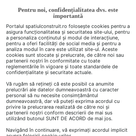
Pentru noi, confidențialitatea dvs. este
FĂ-ȚI CONT
LOGIN
importantă
CUM SE FACE
Portalul spatiulconstruit.ro folosește cookies pentru a
asigura funcționalitatea și securitatea site-ului, pentru
a personaliza conținutul și modul de interacțiune,
pentru a oferi facilități de social media și pentru a
analiza modul în care este utilizat site-ul. Aceste
Deschide filtre
cookies sunt stocate și prelucrate, de către noi sau
partenerii noștri în conformitate cu toate
reglementările în vigoare și toate standardele de
1 Știre, comunicat din categoria
confidențialitate și securitate actuale.
Intretinere, verificari instalatii
Vă rugăm să rețineți că este posibil ca anumite
prelucrări ale datelor dumneavoastră cu caracter
personal să nu necesite consimțământul
dumneavoastră, dar vă puteți exprima acordul cu
privire la prelucrarea realizată de către noi și
partenerii noștri conform descrierii de mai sus
utilizând butonul SUNT DE ACORD de mai jos.
Navigând în continuare, vă exprimați acordul implicit
asupra folosirii cookie-urilor.