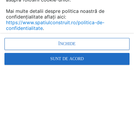
Mai multe detalii despre politica noastră de
confidențialitate aflați aici:
https://www.spatiulconstruit.ro/politica-de-
confidentialitate
.
ÎNCHIDE
SUNT DE ACORD
O clădire performantă nu înseamnă doar
un proiect bine executat, ci și o
administrare tehnică bine organizată
MIVA ELCO |
01.07.2026
În industria construcțiilor, succesul unui proiect este
asociat, de cele mai multe ori, cu proiectarea,
execuția și recepția lucrărilor. În realitate,