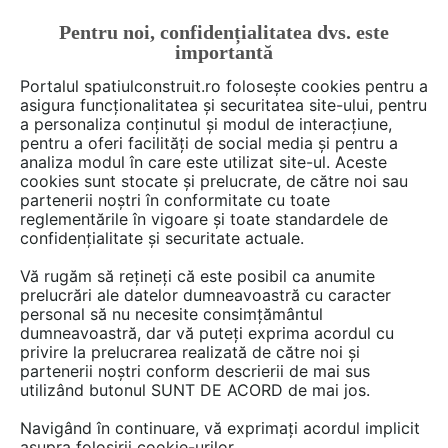
Pentru noi, confidențialitatea dvs. este
FĂ-ȚI CONT
LOGIN
importantă
CUM SE FACE
Portalul spatiulconstruit.ro folosește cookies pentru a
asigura funcționalitatea și securitatea site-ului, pentru
a personaliza conținutul și modul de interacțiune,
pentru a oferi facilități de social media și pentru a
analiza modul în care este utilizat site-ul. Aceste
De citit
Articole
Proiectare de arhitectura
arh. Ralu
EȘTI AICI:
cookies sunt stocate și prelucrate, de către noi sau
O casă mică ascunde spații
partenerii noștri în conformitate cu toate
reglementările în vigoare și toate standardele de
primitoare şi aerisite
confidențialitate și securitate actuale.
Vă rugăm să rețineți că este posibil ca anumite
prelucrări ale datelor dumneavoastră cu caracter
La o prima privire aceasta casa pare micuta si
personal să nu necesite consimțământul
modesta, dar cubul de un gri-inchis ascunde la
dumneavoastră, dar vă puteți exprima acordul cu
interior spatii primitoare si aerisite cum nu te-ai
privire la prelucrarea realizată de către noi și
partenerii noștri conform descrierii de mai sus
astepta. Echipa Israelevitz Architects si-a pus
utilizând butonul SUNT DE ACORD de mai jos.
toata indemanarea in realizarea acestei case
cu design deosebit, dar a carei suprafata
Navigând în continuare, vă exprimați acordul implicit
asupra folosirii cookie-urilor.