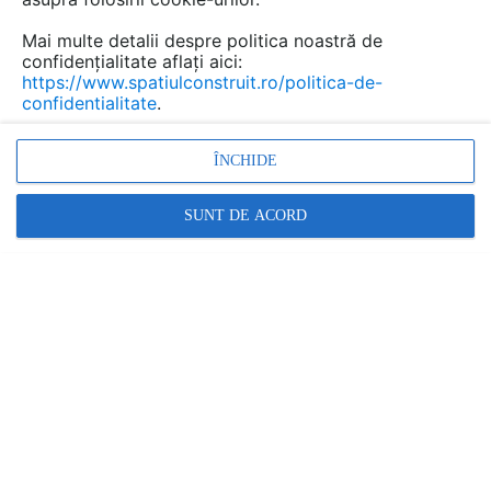
construita este relativ mica.
Mai multe detalii despre politica noastră de
confidențialitate aflați aici:
https://www.spatiulconstruit.ro/politica-de-
confidentialitate
.
ÎNCHIDE
SUNT DE ACORD
Dezvoltandu-se pe trei niveluri casa este confortabila,
primitoare si mai ales prietenoasa cu mediul