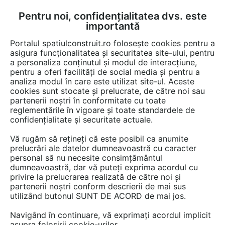
Pentru noi, confidențialitatea dvs. este
FĂ-ȚI CONT
LOGIN
importantă
CUM SE FACE
Portalul spatiulconstruit.ro folosește cookies pentru a
asigura funcționalitatea și securitatea site-ului, pentru
a personaliza conținutul și modul de interacțiune,
pentru a oferi facilități de social media și pentru a
analiza modul în care este utilizat site-ul. Aceste
Proiecte
Proiectare de arhitectura
cookies sunt stocate și prelucrate, de către noi sau
EȘTI AICI:
partenerii noștri în conformitate cu toate
Foisor - Living in coltul gradinii
reglementările în vigoare și toate standardele de
confidențialitate și securitate actuale.
- Buzau
Vă rugăm să rețineți că este posibil ca anumite
prelucrări ale datelor dumneavoastră cu caracter
personal să nu necesite consimțământul
dumneavoastră, dar vă puteți exprima acordul cu
privire la prelucrarea realizată de către noi și
partenerii noștri conform descrierii de mai sus
utilizând butonul SUNT DE ACORD de mai jos.
ASICARHITECTURA
Navigând în continuare, vă exprimați acordul implicit
PROIECTANT:
asupra folosirii cookie-urilor.