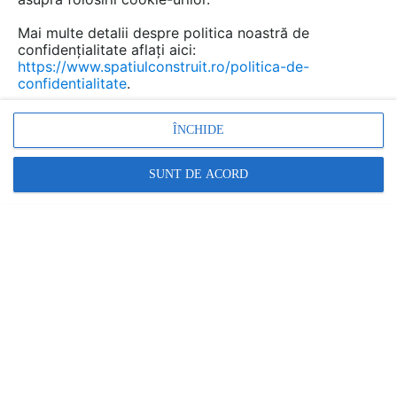
dintre cele mai importante platforme dedicate
Mai multe detalii despre politica noastră de
industriilor care contribuie la dezvoltarea
confidențialitate aflați aici:
Orașului Viitorului.
https://www.spatiulconstruit.ro/politica-de-
confidentialitate
.
ÎNCHIDE
SUNT DE ACORD
Green Energy Expo & Romenvirotec anunță deschiderea
rezervărilor pentru companiile care doresc să fie
prezente la cel mai important eveniment dedicat