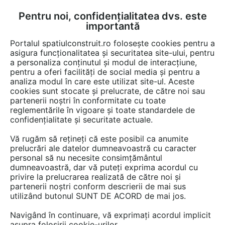
Pentru noi, confidențialitatea dvs. este
FĂ-ȚI CONT
LOGIN
importantă
CUM SE FACE
Portalul spatiulconstruit.ro folosește cookies pentru a
asigura funcționalitatea și securitatea site-ului, pentru
a personaliza conținutul și modul de interacțiune,
pentru a oferi facilități de social media și pentru a
analiza modul în care este utilizat site-ul. Aceste
De citit
știri, noutăți, comunicate
Evenimente
EȘTI AICI:
cookies sunt stocate și prelucrate, de către noi sau
Green Energy Expo &
partenerii noștri în conformitate cu toate
reglementările în vigoare și toate standardele de
Romenvirotec a deschis
confidențialitate și securitate actuale.
înscrierile pentru expozanții
Vă rugăm să rețineți că este posibil ca anumite
ediției 2027
prelucrări ale datelor dumneavoastră cu caracter
personal să nu necesite consimțământul
dumneavoastră, dar vă puteți exprima acordul cu
privire la prelucrarea realizată de către noi și
Green Energy Expo & Romenvirotec a deschis
partenerii noștri conform descrierii de mai sus
utilizând butonul SUNT DE ACORD de mai jos.
perioada de înscriere pentru expozanții ediției
2027, care va avea loc în perioada 23-25
Navigând în continuare, vă exprimați acordul implicit
martie. Evenimentul de trei zile devine una
asupra folosirii cookie-urilor.