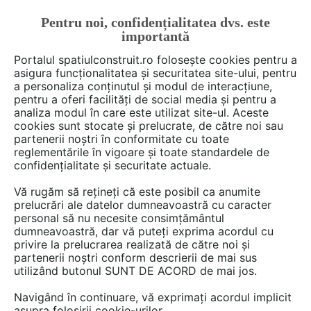
Pentru noi, confidențialitatea dvs. este
FĂ-ȚI CONT
LOGIN
importantă
CUM SE FACE
Portalul spatiulconstruit.ro folosește cookies pentru a
asigura funcționalitatea și securitatea site-ului, pentru
a personaliza conținutul și modul de interacțiune,
pentru a oferi facilități de social media și pentru a
analiza modul în care este utilizat site-ul. Aceste
De citit
Video interviuri
Cultura si societate
EȘTI AICI:
cookies sunt stocate și prelucrate, de către noi sau
Mi-e și frică să calculez
partenerii noștri în conformitate cu toate
reglementările în vigoare și toate standardele de
numărul de ore de proiectare |
confidențialitate și securitate actuale.
arh. Bogdan Neagu @ Oameni
Vă rugăm să rețineți că este posibil ca anumite
în spațiu | VIDEO INTERVIU
prelucrări ale datelor dumneavoastră cu caracter
personal să nu necesite consimțământul
dumneavoastră, dar vă puteți exprima acordul cu
privire la prelucrarea realizată de către noi și
Extremele nu sunt bune, cheia este echilibrul –
partenerii noștri conform descrierii de mai sus
utilizând butonul SUNT DE ACORD de mai jos.
spune arh. Bogdan Neagu, mărturisind că,
oricât de mare sau de mic ar fi un proiect,
Navigând în continuare, vă exprimați acordul implicit
oricât de generos sau de redus i-ar fi bugetul,
asupra folosirii cookie-urilor.