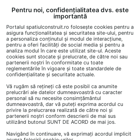
Pentru noi, confidențialitatea dvs. este
FĂ-ȚI CONT
LOGIN
importantă
CUM SE FACE
Portalul spatiulconstruit.ro folosește cookies pentru a
asigura funcționalitatea și securitatea site-ului, pentru
a personaliza conținutul și modul de interacțiune,
pentru a oferi facilități de social media și pentru a
analiza modul în care este utilizat site-ul. Aceste
cookies sunt stocate și prelucrate, de către noi sau
Afla totul despre "Porti din
partenerii noștri în conformitate cu toate
reglementările în vigoare și toate standardele de
aluminiu"
confidențialitate și securitate actuale.
Vă rugăm să rețineți că este posibil ca anumite
prelucrări ale datelor dumneavoastră cu caracter
RESTRANGE
9 ARTICOLE
personal să nu necesite consimțământul
dumneavoastră, dar vă puteți exprima acordul cu
privire la prelucrarea realizată de către noi și
partenerii noștri conform descrierii de mai sus
utilizând butonul SUNT DE ACORD de mai jos.
Navigând în continuare, vă exprimați acordul implicit
asupra folosirii cookie-urilor.