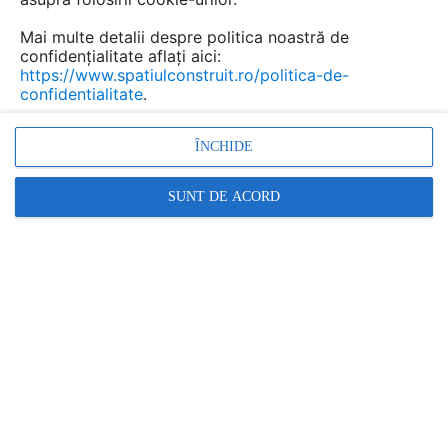
Mai multe detalii despre politica noastră de
confidențialitate aflați aici:
https://www.spatiulconstruit.ro/politica-de-
confidentialitate
.
Poarta din aluminiu CRONOS – eleganță geometrică și
re...
ÎNCHIDE
SUNT DE ACORD