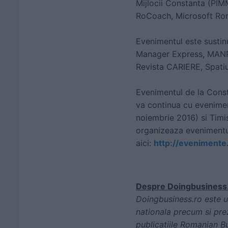
Mijlocii Constanta (PIM
RoCoach, Microsoft Rom
Evenimentul este sustin
Manager Express, MANPR
Revista CARIERE, Spatiu
Evenimentul de la Cons
va continua cu evenimen
noiembrie 2016) si Timi
organizeaza evenimentu
aici:
http://evenimente
Despre Doingbusiness
Doingbusiness.ro este un
nationala precum si prez
publicatiile Romanian Bu