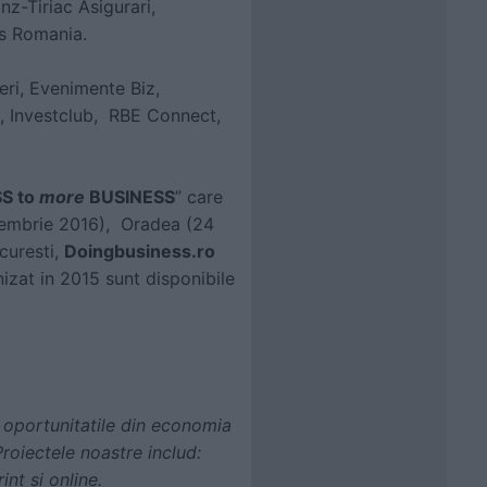
nz-Tiriac Asigurari,
s Romania.
eri, Evenimente Biz,
, Investclub, RBE Connect,
S to
more
BUSINESS
” care
oiembrie 2016), Oradea (24
curesti,
Doingbusiness.ro
zat in 2015 sunt disponibile
e oportunitatile din economia
roiectele noastre includ:
nt si online.