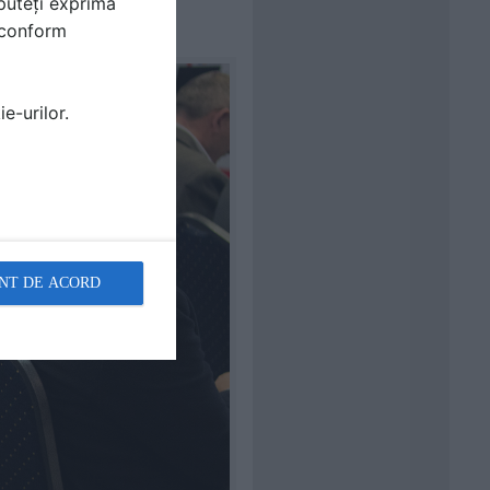
puteți exprima
le mediului on-line.
i conform
e-urilor.
NT DE ACORD