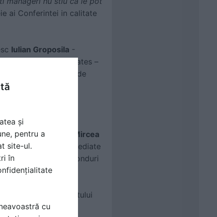
ti manageri nu stiu ca le pot
ie ai Conferintei in calitate
sesc
Iulian Groposila
-
a, Stefanescu&Associates –
ilizarea raporturilor de
ntă
a intrebarile despre
ng Segment Business,
atea și
une, pentru a
 incheiat de
Roxana Mircea
t site-ul.
eveniment solutiile imediate
ri în
ate de absorbtia de fonduri
nfidențialitate
chimbarea comportamentului
mneavoastră cu
zitionarea in piata si