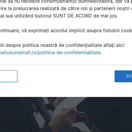
nal să nu necesite consimțământul dumneavoastră, dar vă 
i imediate de vânzare prin raspunsuri potrivite la provocari
ire la prelucrarea realizată de către noi și partenerii noștr
mai sus utilizând butonul SUNT DE ACORD de mai jos.
tinuare, vă exprimați acordul implicit asupra folosirii cooki
ii despre politica noastră de confidențialitate aflați aici:
atiulconstruit.ro/politica-de-confidentialitate
.
SU