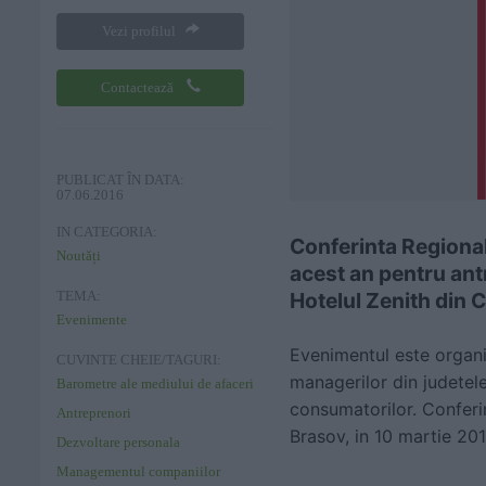
Vezi profilul
Contactează
PUBLICAT ÎN DATA:
07.06.2016
IN CATEGORIA:
Conferinta Regiona
Noutăți
acest an pentru antr
Hotelul Zenith din 
TEMA:
Evenimente
Evenimentul este organ
CUVINTE CHEIE/TAGURI:
managerilor din judetele
Barometre ale mediului de afaceri
consumatorilor. Conferin
Antreprenori
Brasov, in 10 martie 201
Dezvoltare personala
Managementul companiilor