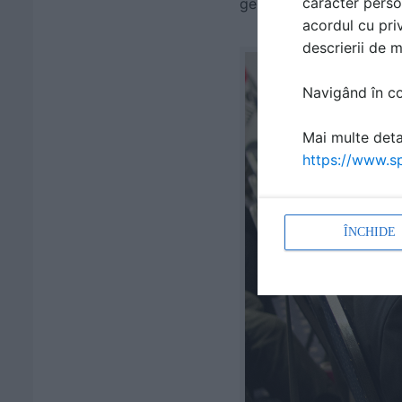
caracter perso
generarea de oportunitat
acordul cu priv
descrierii de 
Navigând în con
Mai multe detal
https://www.sp
ÎNCHIDE