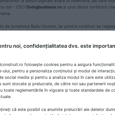
torilor si solutii digitale aflate la indemâna, pe care mul
itru Ion - CEO
Doingbusiness.ro
si unul dintre vorbitorii che
ania.
 de jurnalistul Radu Soviani, iar printre vorbitori se rega
ului IMM Constanta,
Radu Nicolescu
- Senior Lawyer, Dunce
lutiile care pot fi implementate de management pentru flexib
ntru noi, confidențialitatea dvs. este importa
, Senior Trainer, Allianz-Tiriac Asigurari, care va raspunde l
si asigurarea afacerilor,
Razvan Ionescu-
Director Marketi
ata audientei solutiile pentru optimizarea costurilor.
lconstruit.ro folosește cookies pentru a asigura funcționalit
e-ului, pentru a personaliza conținutul și modul de interacți
antei fiscale, financiare si managementului performant va fi
i de social media și pentru a analiza modul în care este utiliza
Finance Advisors, care va identifica pentru participantii la 
sunt stocate și prelucrate, de către noi sau partenerii noșt
ilor europene si raspunsurile potrivite la provocarile gener
u toate reglementările în vigoare și toate standardele de co
duri europene).
ctuale.
sesiunea dedicata transformarii digitale si reactiilor la s
țineți că este posibil ca anumite prelucrări ale datelor du
v relatia dintre tehnologie si marketingul neconventional, po