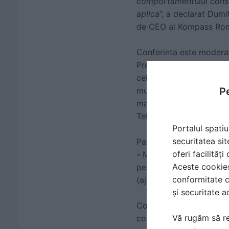
comportamentului consuma
aplica
”, a declarat Dum
de CEO al Kompass Rom
Conferinta este moderata
Presedinte al Patronat
cel care va dezvolta so
Pe
munca,
Rares Medrega
managemenetul riscului 
Telekom, care aduce in f
Portalul spatiu
securitatea sit
Panelul dedicat consult
oferi facilităț
-
Managing Partner, REI 
Aceste cookies 
pentru accesarea fondur
conformitate c
(ajutoare de stat si fon
și securitate a
Conferinta continua cu 
Vă rugăm să re
consumatorilor, respecti