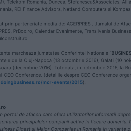
M), Telekom Romania, Duncea, Stefanescu&Associates, Allia
ania, REI Finance Advisors, Netland Computers si Kompas
ut prin parteneriate media de: AGERPRES , Jurnalul de Afac
ES, PrBox.ro, Calendar Evenimente, Transilvania Business
lconstruit.ro
tanta marcheaza jumatatea Conferintei Nationale “
BUSINES
tele de la Cluj-Napoca (13 octombrie 2016), Galati (10 n
soara (decembrie 2016). Totodata, in octombrie 2016, la Bu
l CEO Conference. (detaliile despre CEO Conference organi
.doingbusiness.ro/mcr-events/2015
).
.ro
 portal de afaceri care ofera utilizatorilor informatii depr
entarea principalelor companii active in fiecare domeniu. P
siness Digest si Major Companies in Romania in variante pri