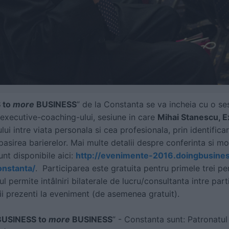
 to
more
BUSINESS
” de la Constanta se va incheia cu o se
 executive-coaching-ului, sesiune in care
Mihai Stanescu, 
lui intre viata personala si cea profesionala, prin identific
pasirea barierelor.
Mai multe detalii despre conferinta si mo
sunt disponibile aici:
http://evenimente-2016.doingbusine
onstanta/
. Participarea este gratuita pentru primele trei pe
l permite intâlniri bilaterale de lucru/consultanta intre part
ii prezenti la eveniment (de asemenea gratuit).
BUSINESS to
more
BUSINESS
” - Constanta sunt: Patronatul 