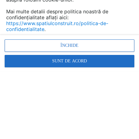
costurile reduse de întreținere. Datorită
Mai multe detalii despre politica noastră de
proprietăților sale tehnice, acest tip de
confidențialitate aflați aici:
rezervor este utilizat într-o gamă largă de
https://www.spatiulconstruit.ro/politica-de-
industrii, oferind o soluție sigură și eficientă
confidentialitate
.
pentru depozitarea diverselor tipuri de lichide.
ÎNCHIDE
SUNT DE ACORD