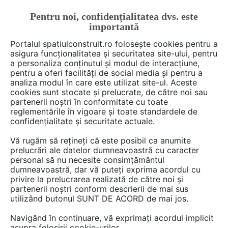
Pentru noi, confidențialitatea dvs. este
FĂ-ȚI CONT
LOGIN
importantă
CUM SE FACE
Portalul spatiulconstruit.ro folosește cookies pentru a
asigura funcționalitatea și securitatea site-ului, pentru
a personaliza conținutul și modul de interacțiune,
pentru a oferi facilități de social media și pentru a
analiza modul în care este utilizat site-ul. Aceste
De citit
Articole
Instalatii apa / canalizare / drenaj
EȘTI AICI:
cookies sunt stocate și prelucrate, de către noi sau
Beneficiile alegerii unui
partenerii noștri în conformitate cu toate
reglementările în vigoare și toate standardele de
rezervor vertical din fibră de
confidențialitate și securitate actuale.
sticlă pentru depozitarea
Vă rugăm să rețineți că este posibil ca anumite
lichidelor
prelucrări ale datelor dumneavoastră cu caracter
personal să nu necesite consimțământul
dumneavoastră, dar vă puteți exprima acordul cu
privire la prelucrarea realizată de către noi și
Alegerea unui rezervor vertical din fibră de
partenerii noștri conform descrierii de mai sus
utilizând butonul SUNT DE ACORD de mai jos.
sticlă pentru stocarea lichidelor aduce
numeroase avantaje, de la rezistența ridicată la
Navigând în continuare, vă exprimați acordul implicit
coroziune și durabilitatea în timp, până la
asupra folosirii cookie-urilor.