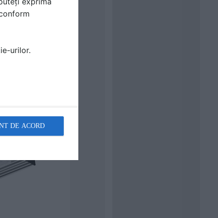
puteți exprima
i conform
e-urilor.
NT DE ACORD