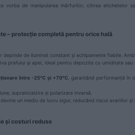
ste vorba de manipularea mărfurilor, citirea etichetelor s
tate – protecție completă pentru orice hală
ur depinde de iluminat constant și echipamente fiabile. Ambi
va prafului și apei, ideal pentru depozite cu umiditate sau
ționare între -25°C și +70°C
, garantând performanță în o
iune, supraincalzire și polarizare inversă.
devine un mediu de lucru sigur, reducând riscul avariilor și o
e și costuri reduse