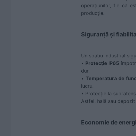
operațiunilor, fie că e
producție.
Siguranță și fiabili
Un spațiu industrial sig
•
Protecție IP65
împotri
dur.
•
Temperatura de func
lucru.
• Protecție la supratens
Astfel, hală sau depozit 
Economie de energi