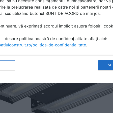
nal să nu necesite consimțământul dumneavoastră, dar vă 
ire la prelucrarea realizată de către noi și partenerii noștr
mai sus utilizând butonul SUNT DE ACORD de mai jos.
tinuare, vă exprimați acordul implicit asupra folosirii cooki
ii despre politica noastră de confidențialitate aflați aici:
atiulconstruit.ro/politica-de-confidentialitate
.
SU