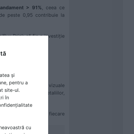
randament > 91%
, ceea ce
de peste 0,95 contribuie la
lux Brick să fie o investiție
or de iluminat clasice.
ntă
atea și
une, pentru a
pot lucra în condiții vizuale
t site-ul.
ă a culorilor și detaliilor,
ri în
nfidențialitate
tatea, transformând fiecare
mneavoastră cu