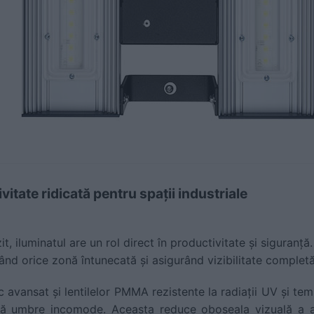
vitate ridicată pentru spații industriale
t, iluminatul are un rol direct în productivitate și siguranță
nând orice zonă întunecată și asigurând vizibilitate completă
c avansat și lentilelor PMMA rezistente la radiații UV și tem
ră umbre incomode. Aceasta reduce oboseala vizuală a ang