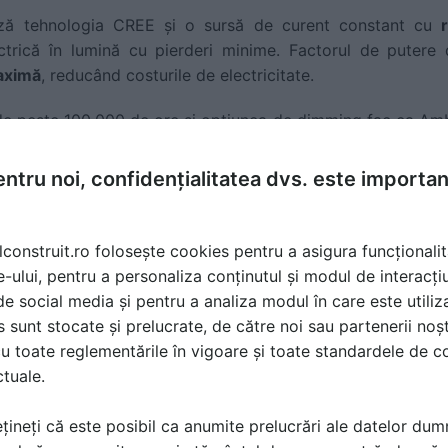
ează tehnologia CREE și o sursă de curent constant cu
ctrică în lumină cu pierderi minime. Factorul de putere 
aximă
, reducând costurile de electricitate.
e peste 100.000 de ore și opțiunea de dimming fac ca Ambif
 cheltuielile frecvente de întreținere și înlocuire a corpuril
ntru noi, confidențialitatea dvs. este importa
performanță optimă
lconstruit.ro folosește cookies pentru a asigura funcționalit
e-ului, pentru a personaliza conținutul și modul de interacți
u este doar mai sigură, ci și mai eficientă dacă angajații 
i de social media și pentru a analiza modul în care este utiliza
 Brick are CRI > 80, ceea ce permite recunoașterea corect
sunt stocate și prelucrate, de către noi sau partenerii noșt
produselor sau manipularea mărfurilor.
u toate reglementările în vigoare și toate standardele de co
ctuale.
ă excelentă reduce oboseala vizuală și crește productivi
 mai sigură și mai eficientă.
țineți că este posibil ca anumite prelucrări ale datelor du