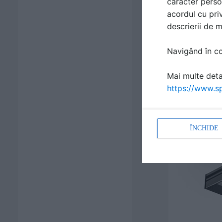
caracter perso
acordul cu priv
descrierii de 
Navigând în con
Mai multe detal
https://www.sp
ÎNCHIDE