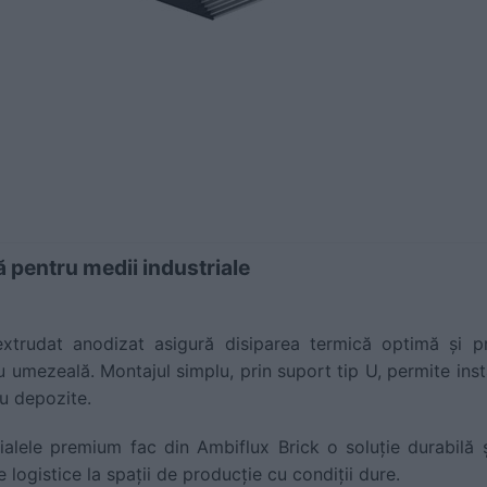
 pentru medii industriale
xtrudat anodizat asigură disiparea termică optimă și pro
u umezeală. Montajul simplu, prin suport tip U, permite inst
au depozite.
ialele premium fac din Ambiflux Brick o soluție durabilă ș
e logistice la spații de producție cu condiții dure.