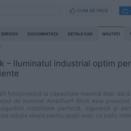
CUM SE FACE
SERVICII
DOCUMENTAŢII
DETALII CAD
NOUTĂȚI
r
k – Iluminatul industrial optim pen
iente
it funcționează la capacitate maximă doar dacă i
Corpul de iluminat Ambiflux® Brick este proiect
asigurând vizibilitate perfectă, siguranță și pe
Este soluția ideală pentru spații mari, cu trafic inte