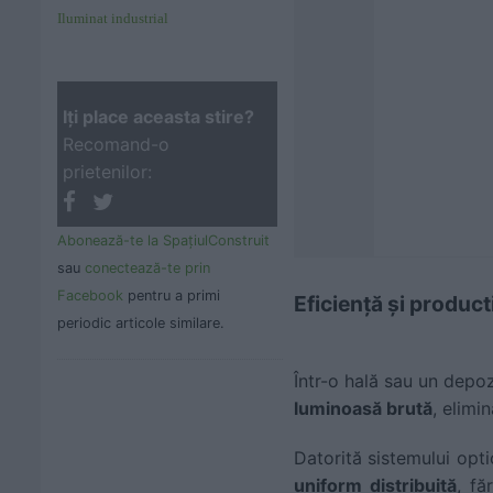
Iluminat industrial
Iţi place aceasta stire?
Recomand-o
prietenilor:
Abonează-te la SpaţiulConstruit
sau
conectează-te prin
Facebook
pentru a primi
Eficiență și producti
periodic articole similare.
Într-o hală sau un depozi
luminoasă brută
, elimi
Datorită sistemului opti
uniform distribuită
, fă