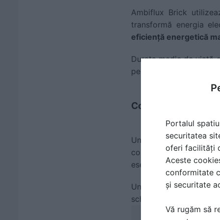
Ambiflux Brick utiliz
transformă energia ele
eficiență energetică m
Durata medie de viață d
pe termen lung, eliminând
Pe
Confort vizual și 
Portalul spatiu
securitatea sit
Un depozit sau o hală n
oferi facilităț
confortabile. Ambiflux
Aceste cookies 
esențial în verificarea 
conformitate c
și securitate a
Uniformitatea luminoas
schimb într-o experiență
Vă rugăm să re