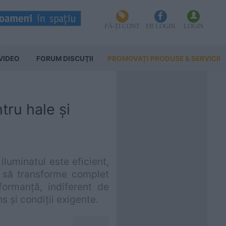
FĂ-ȚI CONT
FB LOGIN
LOGIN
VIDEO
FORUM DISCUŢII
PROMOVAȚI PRODUSE & SERVICII
tru hale și
luminatul este eficient,
at să transforme complet
rformanță, indiferent de
ns și condiții exigente.