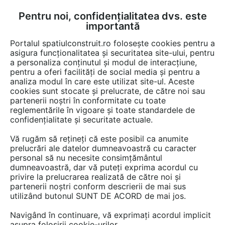
Pentru noi, confidențialitatea dvs. este
FĂ-ȚI CONT
LOGIN
importantă
CUM SE FACE
Portalul spatiulconstruit.ro folosește cookies pentru a
asigura funcționalitatea și securitatea site-ului, pentru
a personaliza conținutul și modul de interacțiune,
pentru a oferi facilități de social media și pentru a
analiza modul în care este utilizat site-ul. Aceste
cookies sunt stocate și prelucrate, de către noi sau
partenerii noștri în conformitate cu toate
reglementările în vigoare și toate standardele de
ELECTRONIC INTERACTIV
confidențialitate și securitate actuale.
Solutii de iluminat cu LED durabile, performante si
Vă rugăm să rețineți că este posibil ca anumite
sustenabile
prelucrări ale datelor dumneavoastră cu caracter
personal să nu necesite consimțământul
dumneavoastră, dar vă puteți exprima acordul cu
privire la prelucrarea realizată de către noi și
partenerii noștri conform descrierii de mai sus
utilizând butonul SUNT DE ACORD de mai jos.
Navigând în continuare, vă exprimați acordul implicit
asupra folosirii cookie-urilor.