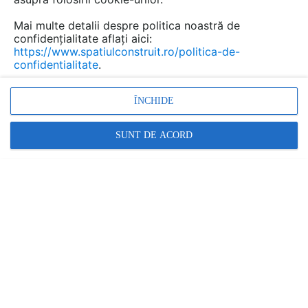
Mai multe detalii despre politica noastră de
confidențialitate aflați aici:
https://www.spatiulconstruit.ro/politica-de-
confidentialitate
.
ÎNCHIDE
SUNT DE ACORD
FURNIZOR
VON LORCH
Cere informatii
Promovați-vă produsele și serviciile pe
SpatiulConstruit.ro!