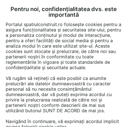
Pentru noi, confidențialitatea dvs. este
FĂ-ȚI CONT
LOGIN
importantă
CUM SE FACE
Portalul spatiulconstruit.ro folosește cookies pentru a
asigura funcționalitatea și securitatea site-ului, pentru
a personaliza conținutul și modul de interacțiune,
pentru a oferi facilități de social media și pentru a
analiza modul în care este utilizat site-ul. Aceste
Video
EȘTI AICI:
cookies sunt stocate și prelucrate, de către noi sau
partenerii noștri în conformitate cu toate
Terma DW Series Radiators - Room
reglementările în vigoare și toate standardele de
Dividers
confidențialitate și securitate actuale.
Vă rugăm să rețineți că este posibil ca anumite
6 afisari
prelucrări ale datelor dumneavoastră cu caracter
personal să nu necesite consimțământul
dumneavoastră, dar vă puteți exprima acordul cu
privire la prelucrarea realizată de către noi și
partenerii noștri conform descrierii de mai sus
utilizând butonul SUNT DE ACORD de mai jos.
Navigând în continuare, vă exprimați acordul implicit
asupra folosirii cookie-urilor.