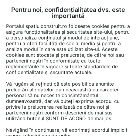
Pentru noi, confidențialitatea dvs. este
FĂ-ȚI CONT
LOGIN
importantă
CUM SE FACE
Portalul spatiulconstruit.ro folosește cookies pentru a
asigura funcționalitatea și securitatea site-ului, pentru
a personaliza conținutul și modul de interacțiune,
pentru a oferi facilități de social media și pentru a
analiza modul în care este utilizat site-ul. Aceste
Video
Acoperis cu panta
Sindrile bituminoase
EȘTI AICI:
cookies sunt stocate și prelucrate, de către noi sau
partenerii noștri în conformitate cu toate
Montajul piesei de ventilatie IKO
reglementările în vigoare și toate standardele de
Armourvent SPECIAL
confidențialitate și securitate actuale.
Vă rugăm să rețineți că este posibil ca anumite
13 afisari
prelucrări ale datelor dumneavoastră cu caracter
personal să nu necesite consimțământul
dumneavoastră, dar vă puteți exprima acordul cu
privire la prelucrarea realizată de către noi și
partenerii noștri conform descrierii de mai sus
utilizând butonul SUNT DE ACORD de mai jos.
Navigând în continuare, vă exprimați acordul implicit
asupra folosirii cookie-urilor.