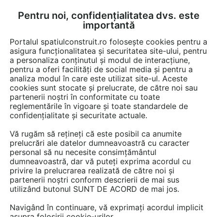
Pentru noi, confidențialitatea dvs. este
FĂ-ȚI CONT
LOGIN
importantă
CUM SE FACE
Portalul spatiulconstruit.ro folosește cookies pentru a
asigura funcționalitatea și securitatea site-ului, pentru
a personaliza conținutul și modul de interacțiune,
pentru a oferi facilități de social media și pentru a
analiza modul în care este utilizat site-ul. Aceste
Video
Utilaje, vehicule
Consumabile pentru utilaje, vehicule
EȘTI AICI:
cookies sunt stocate și prelucrate, de către noi sau
partenerii noștri în conformitate cu toate
AdBlue reduce emisiile toxice
reglementările în vigoare și toate standardele de
confidențialitate și securitate actuale.
25 afisari
Vă rugăm să rețineți că este posibil ca anumite
prelucrări ale datelor dumneavoastră cu caracter
personal să nu necesite consimțământul
dumneavoastră, dar vă puteți exprima acordul cu
privire la prelucrarea realizată de către noi și
partenerii noștri conform descrierii de mai sus
utilizând butonul SUNT DE ACORD de mai jos.
Navigând în continuare, vă exprimați acordul implicit
asupra folosirii cookie-urilor.