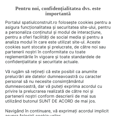
Pentru noi, confidențialitatea dvs. este
FĂ-ȚI CONT
LOGIN
importantă
CUM SE FACE
Portalul spatiulconstruit.ro folosește cookies pentru a
asigura funcționalitatea și securitatea site-ului, pentru
a personaliza conținutul și modul de interacțiune,
pentru a oferi facilități de social media și pentru a
analiza modul în care este utilizat site-ul. Aceste
cookies sunt stocate și prelucrate, de către noi sau
partenerii noștri în conformitate cu toate
Decebal_S
reglementările în vigoare și toate standardele de
confidențialitate și securitate actuale.
Vă rugăm să rețineți că este posibil ca anumite
prelucrări ale datelor dumneavoastră cu caracter
DISCUTII
personal să nu necesite consimțământul
dumneavoastră, dar vă puteți exprima acordul cu
privire la prelucrarea realizată de către noi și
5 posturi
partenerii noștri conform descrierii de mai sus
utilizând butonul SUNT DE ACORD de mai jos.
Navigând în continuare, vă exprimați acordul implicit
1 - 5 din 5 posturi
asupra folosirii cookie-urilor.