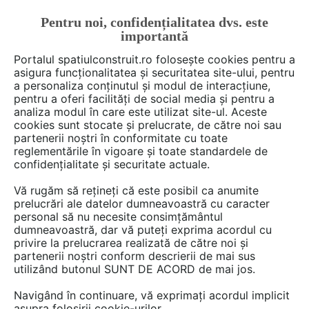
Pentru noi, confidențialitatea dvs. este
FĂ-ȚI CONT
LOGIN
importantă
CUM SE FACE
Portalul spatiulconstruit.ro folosește cookies pentru a
asigura funcționalitatea și securitatea site-ului, pentru
a personaliza conținutul și modul de interacțiune,
pentru a oferi facilități de social media și pentru a
analiza modul în care este utilizat site-ul. Aceste
cookies sunt stocate și prelucrate, de către noi sau
partenerii noștri în conformitate cu toate
Alexandru Nastase
reglementările în vigoare și toate standardele de
confidențialitate și securitate actuale.
Vă rugăm să rețineți că este posibil ca anumite
prelucrări ale datelor dumneavoastră cu caracter
DISCUTII
personal să nu necesite consimțământul
dumneavoastră, dar vă puteți exprima acordul cu
privire la prelucrarea realizată de către noi și
2 posturi
partenerii noștri conform descrierii de mai sus
utilizând butonul SUNT DE ACORD de mai jos.
Navigând în continuare, vă exprimați acordul implicit
1 - 2 din 2 posturi
asupra folosirii cookie-urilor.