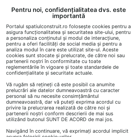
Pentru noi, confidențialitatea dvs. este
FĂ-ȚI CONT
LOGIN
importantă
CUM SE FACE
Portalul spatiulconstruit.ro folosește cookies pentru a
asigura funcționalitatea și securitatea site-ului, pentru
a personaliza conținutul și modul de interacțiune,
pentru a oferi facilități de social media și pentru a
analiza modul în care este utilizat site-ul. Aceste
cookies sunt stocate și prelucrate, de către noi sau
Afla totul despre "Usi cu
partenerii noștri în conformitate cu toate
reglementările în vigoare și toate standardele de
deschidere rapida"
confidențialitate și securitate actuale.
Vă rugăm să rețineți că este posibil ca anumite
prelucrări ale datelor dumneavoastră cu caracter
RESTRANGE
4 GAME DE PRODUSE
personal să nu necesite consimțământul
dumneavoastră, dar vă puteți exprima acordul cu
privire la prelucrarea realizată de către noi și
partenerii noștri conform descrierii de mai sus
utilizând butonul SUNT DE ACORD de mai jos.
Navigând în continuare, vă exprimați acordul implicit
asupra folosirii cookie-urilor.