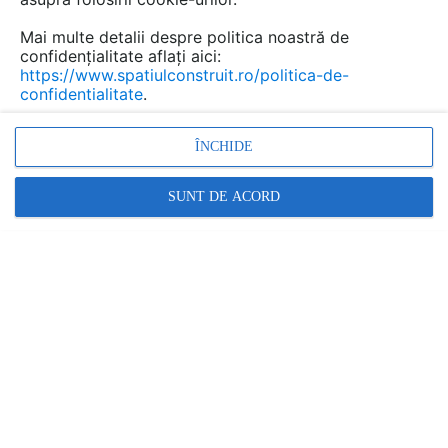
Mai multe detalii despre politica noastră de
confidențialitate aflați aici:
https://www.spatiulconstruit.ro/politica-de-
confidentialitate
.
ÎNCHIDE
SUNT DE ACORD
HISTRIA INTERNATIONAL
Porti industriale cu inchidere rapida pentru hale, spatii
tehnice