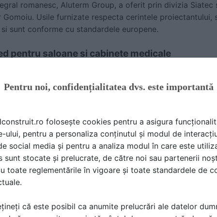
gral romanesc, Aluterm Group, a oferit prin divizia Siatec 
or Gomoiu. Usile furnizate respecta cerintele proiectantului, 
 si sunt conforme cu standardele europene.
ed pentru saloane si cabinete medicale
atanta proiectata in Romania pentru a intruni cerintele se
specifice:
Pentru noi, confidențialitatea dvs. este importantă
u blatul usii – sunt eliminate spatiile unde se depune prafu
se poate curata usor, cu apa si detergent fara a fi deterior
uri de protectie metalice (kick plates) – pentru a fi deschi
lconstruit.ro folosește cookies pentru a asigura funcționalit
e-ului, pentru a personaliza conținutul și modul de interacți
ila cu sistemele de automatizare
i de social media și pentru a analiza modul în care este utiliza
sunt stocate și prelucrate, de către noi sau partenerii noșt
intrari urgente
u toate reglementările în vigoare și toate standardele de co
nate automat la sosirea ambulantelor (printr-un sistem inov
ctuale.
tora din zona de primiri urgente. Aceste usi se remarca prin
abilitate si prin compatibilitatea cu sistemul avansat de sen
țineți că este posibil ca anumite prelucrări ale datelor du