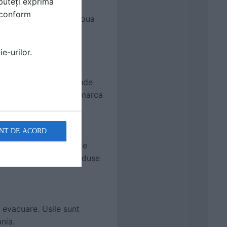
puteți exprima
eratii
i conform
le chirurgicale intre doua
ntragreutati ce permit
e-urilor.
struite pentru a raspunde
, laboratoare etc. Se remarca
NT DE ACORD
ne. In plus, o serie de
fera rezistenta la produse
u evacuare. Usile sunt
nia.