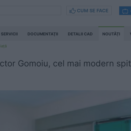
CUM SE FACE
SERVICII
DOCUMENTAŢII
DETALII CAD
NOUTĂȚI
iață
Victor Gomoiu, cel mai modern spit