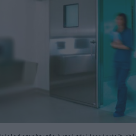
ata finalizarea lucrarilor la noul spital de pediatrie Dr. Vic