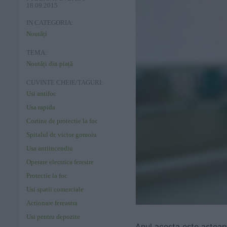
18.09.2015
IN CATEGORIA:
Noutăți
TEMA:
Noutăți din piață
CUVINTE CHEIE/TAGURI:
Usi antifoc
Usa rapida
Cortine de protectie la foc
Spitalul dr. victor gomoiu
Usa antiincendiu
Operare electrica ferestre
Protectie la foc
Usi spatii comerciale
Actionare fereastra
Usi pentru depozite
Anul acesta este asteapt