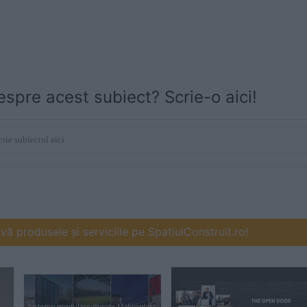
espre acest subiect? Scrie-o aici!
ă produsele și serviciile pe SpatiulConstruit.ro!