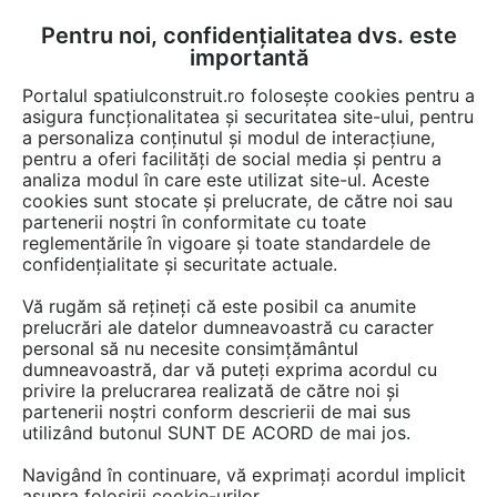
Pentru noi, confidențialitatea dvs. este
FĂ-ȚI CONT
LOGIN
importantă
CUM SE FACE
Portalul spatiulconstruit.ro folosește cookies pentru a
asigura funcționalitatea și securitatea site-ului, pentru
a personaliza conținutul și modul de interacțiune,
pentru a oferi facilități de social media și pentru a
analiza modul în care este utilizat site-ul. Aceste
cookies sunt stocate și prelucrate, de către noi sau
Afla totul despre "Mobilier
partenerii noștri în conformitate cu toate
reglementările în vigoare și toate standardele de
living"
confidențialitate și securitate actuale.
Vă rugăm să rețineți că este posibil ca anumite
prelucrări ale datelor dumneavoastră cu caracter
RESTRANGE
36 ARTICOLE
personal să nu necesite consimțământul
dumneavoastră, dar vă puteți exprima acordul cu
privire la prelucrarea realizată de către noi și
partenerii noștri conform descrierii de mai sus
utilizând butonul SUNT DE ACORD de mai jos.
Navigând în continuare, vă exprimați acordul implicit
asupra folosirii cookie-urilor.