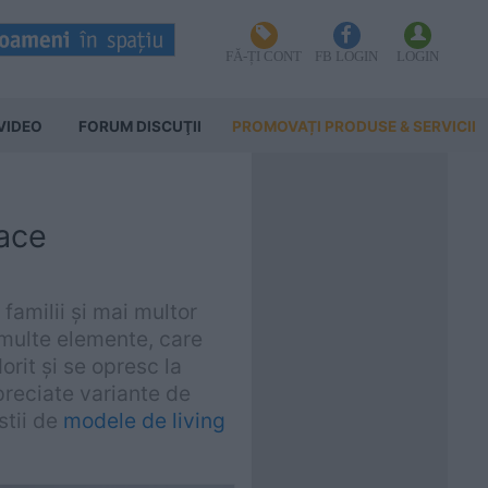
FĂ-ȚI CONT
FB LOGIN
LOGIN
VIDEO
FORUM DISCUŢII
PROMOVAȚI PRODUSE & SERVICII
pace
familii și mai multor
 multe elemente, care
dorit și se opresc la
apreciate variante de
stii de
modele de living