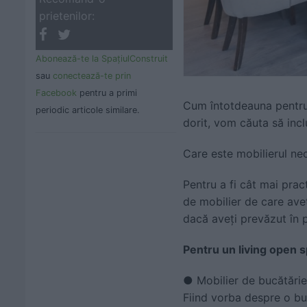
prietenilor:
Abonează-te la SpaţiulConstruit
sau
conectează-te prin
Facebook
pentru a primi
Cum întotdeauna pentru a
periodic articole similare.
dorit, vom căuta să inc
Care este mobilierul ne
Pentru a fi cât mai prac
de mobilier de care aveț
dacă aveți prevăzut în 
Pentru un living open s
● Mobilier de bucătărie 
Fiind vorba despre o bu