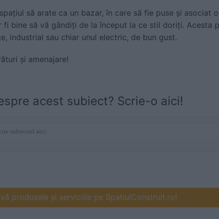
spațiul să arate ca un bazar, în care să fie puse și asociat 
fi bine să vă gândiți de la început la ce stil doriți. Acesta 
e, industrial sau chiar unul electric, de bun gust.
ături și amenajare!
espre acest subiect? Scrie-o aici!
ă produsele și serviciile pe SpatiulConstruit.ro!