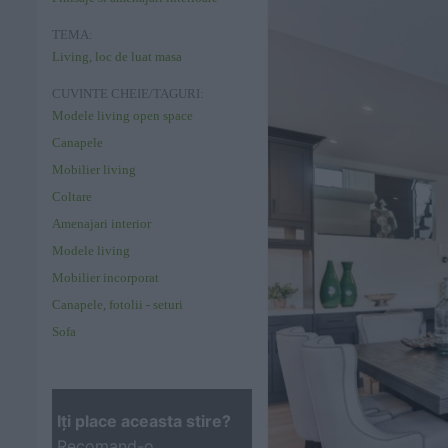
TEMA:
Living, loc de luat masa
CUVINTE CHEIE/TAGURI:
Modele living open space
Canapele
Mobilier living
Coltare
Amenajari interior
Modele living
Mobilier incorporat
Canapele, fotolii - seturi
Sofa
Iţi place aceasta stire?
Recomand-o