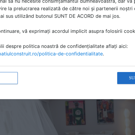
nal să nu necesite consimțământul dumneavoastră, dar vă 
voie întotdeauna de o canapea cât mai plăcută și confortabi
ire la prelucrarea realizată de către noi și partenerii noștr
entru una de colț, ea trebuie să permită tuturor membrilor 
mai sus utilizând butonul SUNT DE ACORD de mai jos.
tă va fi un element care va da valoare și prestanță întregii 
tinuare, vă exprimați acordul implicit asupra folosirii cooki
ii despre politica noastră de confidențialitate aflați aici:
atiulconstruit.ro/politica-de-confidentialitate
.
SU