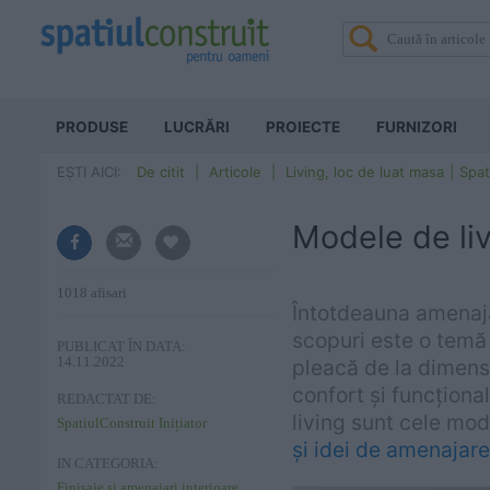
PRODUSE
LUCRĂRI
PROIECTE
FURNIZORI
EȘTI AICI:
De citit
Articole
Living, loc de luat masa
Spat
Modele de li
1018 afisari
Întotdeauna amenajar
scopuri este o temă 
PUBLICAT ÎN DATA:
14.11.2022
pleacă de la dimensiu
confort și funcționa
REDACTAT DE:
living sunt cele mo
SpatiulConstruit Inițiator
și idei de amenajar
IN CATEGORIA:
Finisaje si amenajari interioare