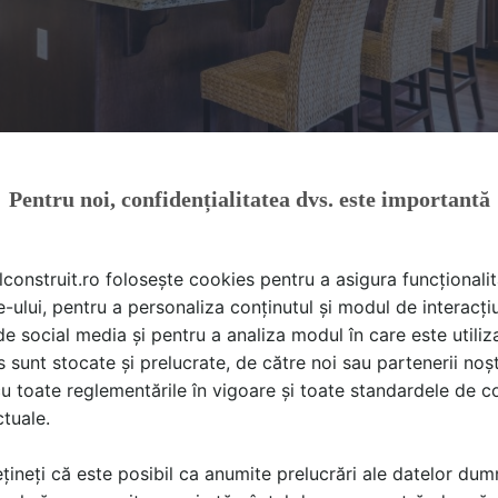
Pentru noi, confidențialitatea dvs. este importantă
lconstruit.ro folosește cookies pentru a asigura funcționalit
e-ului, pentru a personaliza conținutul și modul de interacți
i de social media și pentru a analiza modul în care este utiliza
erge pe mai multe variante. În funcție de preferințe și de spa
sunt stocate și prelucrate, de către noi sau partenerii noșt
mi-insulă sau insulă, care să servească și de loc de prepar
u toate reglementările în vigoare și toate standardele de co
 bine delimitată, cu masă și scaune sau pe o masă de bucăt
ctuale.
țineți că este posibil ca anumite prelucrări ale datelor du
căpătoare și confortabilă