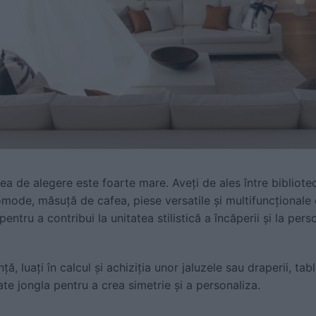
tea de alegere este foarte mare. Aveți de ales între bibliotec
comode, măsuță de cafea, piese versatile și multifuncționale
pentru a contribui la unitatea stilistică a încăperii și la pers
ă, luați în calcul și achiziția unor jaluzele sau draperii, tabl
e jongla pentru a crea simetrie și a personaliza.