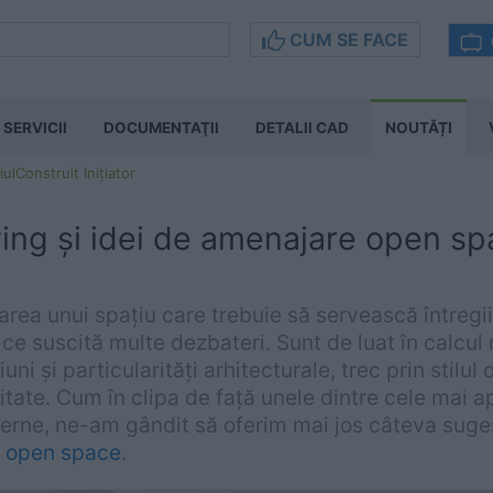
CUM SE FACE
SERVICII
DOCUMENTAŢII
DETALII CAD
NOUTĂȚI
iulConstruit Inițiator
ving și idei de amenajare open s
ea unui spațiu care trebuie să servească întregii 
ce suscită multe dezbateri. Sunt de luat în calcul
ni și particularități arhitecturale, trec prin stilul 
litate. Cum în clipa de față unele dintre cele mai 
derne, ne-am gândit să oferim mai jos câteva suge
e open space
.