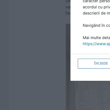
caracter perso
Un living elegant are ne
acordul cu priv
variantă de mijloc sau p
descrierii de 
favorit. O piesă deosebi
Navigând în con
Mai multe detal
https://www.sp
ÎNCHIDE