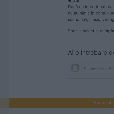
● Stil
Dacă nu intenționați ca 
nu au nimic în comun, ar 
scandinav, clasic, vintag
Spor la selecție, cumpăr
Ai o întrebare d
Promovați-v