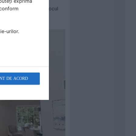
puteți exprima
lă. Fie că vă doriți o
i conform
casei să-și găsească locul
amenajări.
e-urilor.
NT DE ACORD