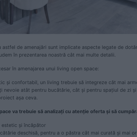
stfel de amenajări sunt implicate aspecte legate de dotări,
ludem în prezentarea noastră cât mai multe detalii.
cesar în amenajarea unui living open space:
tic și confortabil, un living trebuie să integreze cât mai arm
i nevoie atât pentru bucătărie, cât și pentru spațiul de zi ș
proiect așa ceva.
pace va trebuie să analizați cu atenție oferta și să cumpăra
estetic și încăpător
cătărie deschisă, pentru a o păstra cât mai curată și mai o