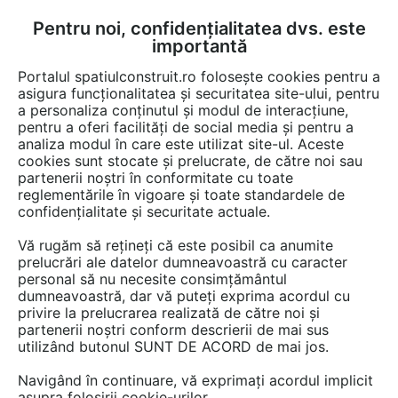
Pentru noi, confidențialitatea dvs. este
FĂ-ȚI CONT
LOGIN
importantă
CUM SE FACE
Portalul spatiulconstruit.ro folosește cookies pentru a
asigura funcționalitatea și securitatea site-ului, pentru
a personaliza conținutul și modul de interacțiune,
pentru a oferi facilități de social media și pentru a
analiza modul în care este utilizat site-ul. Aceste
cookies sunt stocate și prelucrate, de către noi sau
Afla totul despre "Invelitori
partenerii noștri în conformitate cu toate
reglementările în vigoare și toate standardele de
metalici"
confidențialitate și securitate actuale.
Vă rugăm să rețineți că este posibil ca anumite
prelucrări ale datelor dumneavoastră cu caracter
RESTRANGE
32 ARTICOLE
personal să nu necesite consimțământul
dumneavoastră, dar vă puteți exprima acordul cu
privire la prelucrarea realizată de către noi și
partenerii noștri conform descrierii de mai sus
utilizând butonul SUNT DE ACORD de mai jos.
Navigând în continuare, vă exprimați acordul implicit
asupra folosirii cookie-urilor.