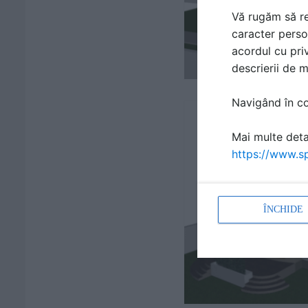
Vă rugăm să re
caracter perso
acordul cu priv
descrierii de 
Navigând în con
Mai multe detal
https://www.sp
ÎNCHIDE