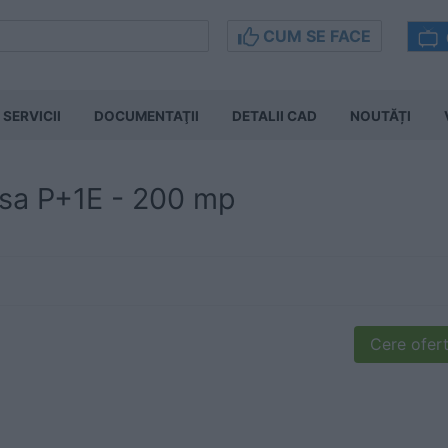
CUM SE FACE
SERVICII
DOCUMENTAŢII
DETALII CAD
NOUTĂȚI
asa P+1E - 200 mp
Cere ofert