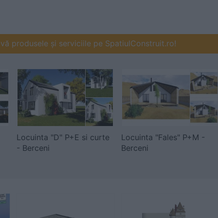
ă produsele și serviciile pe SpatiulConstruit.ro!
Locuinta "D" P+E si curte
Locuinta "Fales" P+M -
- Berceni
Berceni