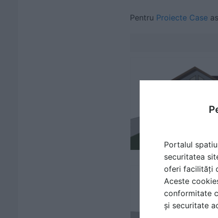
Pentru
Proiecte Case
as
Pe
Portalul spatiu
securitatea sit
oferi facilităț
Aceste cookies 
conformitate c
și securitate a