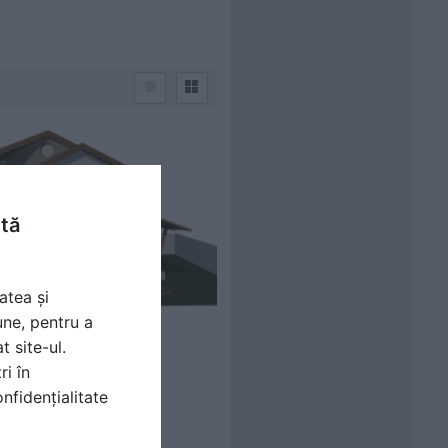
ntă
atea și
une, pentru a
t site-ul.
ri în
nfidențialitate