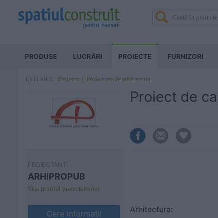
PRODUSE
LUCRĂRI
PROIECTE
FURNIZORI
Proiecte
Proiectare de arhitectura
EȘTI AICI:
Proiect de c
PROIECTANT:
ARHIPROPUB
Vezi profilul proiectantului
Arhitectura:
Cere informatii