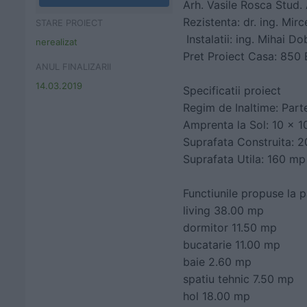
Arh. Vasile Rosca Stud.
Rezistenta:
dr. ing. Mir
STARE PROIECT
Instalatii:
ing. Mihai Do
nerealizat
Pret Proiect Casa: 850 
ANUL FINALIZARII
14.03.2019
Specificatii proiect
Regim de Inaltime:
Parte
Amprenta la Sol:
10 x 1
Suprafata Construita:
2
Suprafata Utila:
160 mp L
Functiunile propuse la p
living 38.00 mp
dormitor 11.50 mp
bucatarie 11.00 mp
baie 2.60 mp
spatiu tehnic 7.50 mp
hol 18.00 mp