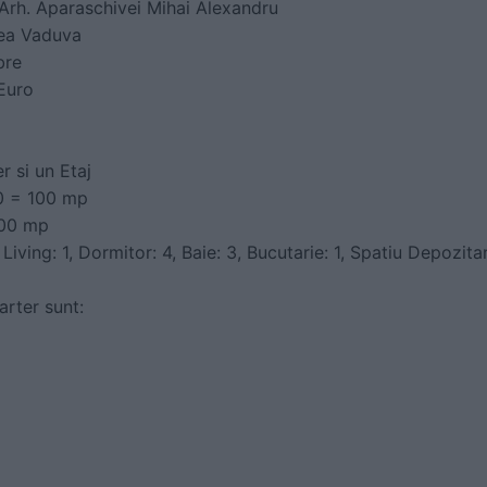
 Arh. Aparaschivei Mihai Alexandru
cea Vaduva
bre
Euro
r si un Etaj
0 = 100 mp
00 mp
iving: 1, Dormitor: 4, Baie: 3, Bucutarie: 1, Spatiu Depozitar
arter sunt: