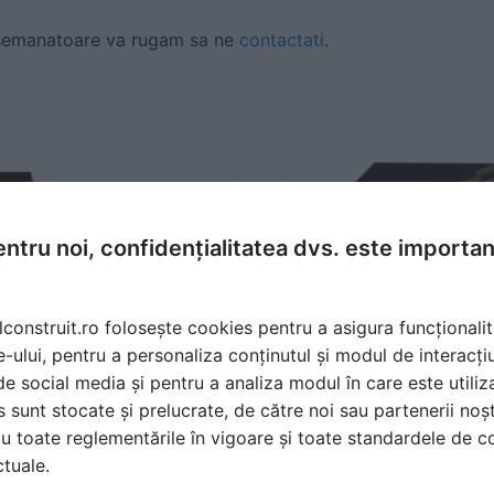
emanatoare va rugam sa ne
contactati
.
ntru noi, confidențialitatea dvs. este importa
lconstruit.ro folosește cookies pentru a asigura funcționalit
e-ului, pentru a personaliza conținutul și modul de interacți
i de social media și pentru a analiza modul în care este utiliza
sunt stocate și prelucrate, de către noi sau partenerii noșt
u toate reglementările în vigoare și toate standardele de co
ctuale.