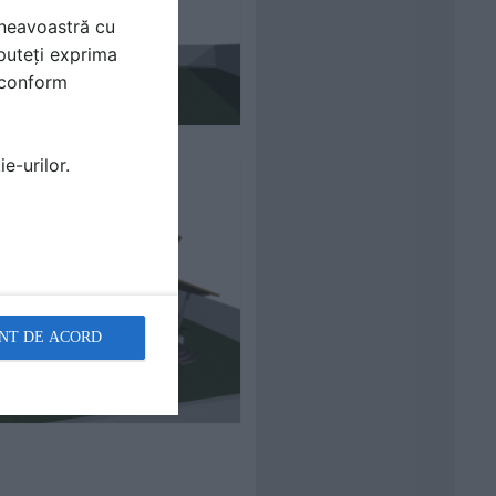
mneavoastră cu
puteți exprima
i conform
e-urilor.
NT DE ACORD