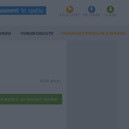
FĂ-ȚI CONT
FB LOGIN
LOGIN
VIDEO
FORUM DISCUŢII
PROMOVAȚI PRODUSE & SERVICII
4255 afisari
ă pentru un proiect similar