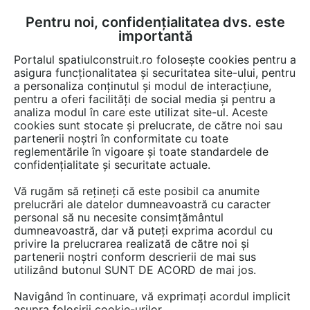
Pentru noi, confidențialitatea dvs. este
FĂ-ȚI CONT
LOGIN
importantă
CUM SE FACE
Portalul spatiulconstruit.ro folosește cookies pentru a
asigura funcționalitatea și securitatea site-ului, pentru
a personaliza conținutul și modul de interacțiune,
pentru a oferi facilități de social media și pentru a
analiza modul în care este utilizat site-ul. Aceste
Proiecte
Antreprenoriat, management, dirigentie de santier
cookies sunt stocate și prelucrate, de către noi sau
EȘTI AICI:
partenerii noștri în conformitate cu toate
Extindere spații de producție,
reglementările în vigoare și toate standardele de
confidențialitate și securitate actuale.
depozitare și birouri | Ready
Vă rugăm să rețineți că este posibil ca anumite
Garmet Technology Bulgaria
prelucrări ale datelor dumneavoastră cu caracter
personal să nu necesite consimțământul
dumneavoastră, dar vă puteți exprima acordul cu
privire la prelucrarea realizată de către noi și
partenerii noștri conform descrierii de mai sus
utilizând butonul SUNT DE ACORD de mai jos.
Navigând în continuare, vă exprimați acordul implicit
asupra folosirii cookie-urilor.