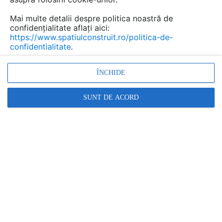
Mai multe detalii despre politica noastră de
confidențialitate aflați aici:
Antrepriza generala si
https://www.spatiulconstruit.ro/politica-de-
confidentialitate
.
management de proiect pentru
constructii industriale RAP
ÎNCHIDE
Development
SUNT DE ACORD
Marca:
SERVICIU PRESTAT DE:
RAP DEVELOPMENT
Vezi profil furnizor
Cere ofertă
Contactează
Informațiile din această pagină nu mai sunt