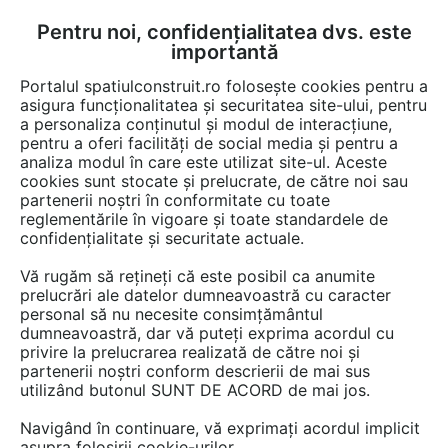
Pentru noi, confidențialitatea dvs. este
FĂ-ȚI CONT
LOGIN
importantă
CUM SE FACE
Portalul spatiulconstruit.ro folosește cookies pentru a
asigura funcționalitatea și securitatea site-ului, pentru
a personaliza conținutul și modul de interacțiune,
pentru a oferi facilități de social media și pentru a
analiza modul în care este utilizat site-ul. Aceste
Proiecte
Proiectare amenajari de interior
cookies sunt stocate și prelucrate, de către noi sau
EȘTI AICI:
partenerii noștri în conformitate cu toate
Amenajare magazin de presa si
reglementările în vigoare și toate standardele de
confidențialitate și securitate actuale.
articole culturale intr-un spital
Vă rugăm să rețineți că este posibil ca anumite
- Bucuresti
prelucrări ale datelor dumneavoastră cu caracter
personal să nu necesite consimțământul
dumneavoastră, dar vă puteți exprima acordul cu
privire la prelucrarea realizată de către noi și
partenerii noștri conform descrierii de mai sus
utilizând butonul SUNT DE ACORD de mai jos.
Navigând în continuare, vă exprimați acordul implicit
asupra folosirii cookie-urilor.