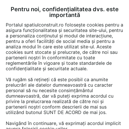
Pentru noi, confidențialitatea dvs. este
FĂ-ȚI CONT
LOGIN
importantă
CUM SE FACE
Portalul spatiulconstruit.ro folosește cookies pentru a
asigura funcționalitatea și securitatea site-ului, pentru
a personaliza conținutul și modul de interacțiune,
pentru a oferi facilități de social media și pentru a
analiza modul în care este utilizat site-ul. Aceste
Lucrări
Protectie la incendiu
cookies sunt stocate și prelucrate, de către noi sau
EȘTI AICI:
partenerii noștri în conformitate cu toate
Trape de fum la hala de
reglementările în vigoare și toate standardele de
confidențialitate și securitate actuale.
depozitare Electromecanica
Vă rugăm să rețineți că este posibil ca anumite
Ploiești
prelucrări ale datelor dumneavoastră cu caracter
personal să nu necesite consimțământul
dumneavoastră, dar vă puteți exprima acordul cu
privire la prelucrarea realizată de către noi și
partenerii noștri conform descrierii de mai sus
utilizând butonul SUNT DE ACORD de mai jos.
Navigând în continuare, vă exprimați acordul implicit
asupra folosirii cookie-urilor.