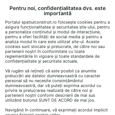
Pentru noi, confidențialitatea dvs. este
FĂ-ȚI CONT
LOGIN
importantă
CUM SE FACE
Portalul spatiulconstruit.ro folosește cookies pentru a
asigura funcționalitatea și securitatea site-ului, pentru
a personaliza conținutul și modul de interacțiune,
pentru a oferi facilități de social media și pentru a
analiza modul în care este utilizat site-ul. Aceste
Lucrări
Finisaje pereti
cookies sunt stocate și prelucrate, de către noi sau
EȘTI AICI:
partenerii noștri în conformitate cu toate
Tapet lavabil MallDeco pentru
reglementările în vigoare și toate standardele de
confidențialitate și securitate actuale.
o locuință din București
Vă rugăm să rețineți că este posibil ca anumite
prelucrări ale datelor dumneavoastră cu caracter
personal să nu necesite consimțământul
dumneavoastră, dar vă puteți exprima acordul cu
privire la prelucrarea realizată de către noi și
partenerii noștri conform descrierii de mai sus
utilizând butonul SUNT DE ACORD de mai jos.
TOP RESERVE BUSINESS
Navigând în continuare, vă exprimați acordul implicit
LUCRARE EXECUTATĂ DE:
asupra folosirii cookie-urilor.