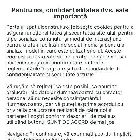
Pentru noi, confidențialitatea dvs. este
FĂ-ȚI CONT
LOGIN
importantă
CUM SE FACE
Portalul spatiulconstruit.ro folosește cookies pentru a
asigura funcționalitatea și securitatea site-ului, pentru
a personaliza conținutul și modul de interacțiune,
pentru a oferi facilități de social media și pentru a
analiza modul în care este utilizat site-ul. Aceste
cookies sunt stocate și prelucrate, de către noi sau
partenerii noștri în conformitate cu toate
reglementările în vigoare și toate standardele de
confidențialitate și securitate actuale.
Vă rugăm să rețineți că este posibil ca anumite
prelucrări ale datelor dumneavoastră cu caracter
personal să nu necesite consimțământul
TOP RESERVE BUSINESS
dumneavoastră, dar vă puteți exprima acordul cu
privire la prelucrarea realizată de către noi și
Confortul casei tale începe la MallDeco
partenerii noștri conform descrierii de mai sus
utilizând butonul SUNT DE ACORD de mai jos.
Navigând în continuare, vă exprimați acordul implicit
asupra folosirii cookie-urilor.