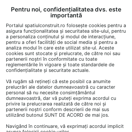
Pentru noi, confidențialitatea dvs. este
FĂ-ȚI CONT
LOGIN
importantă
CUM SE FACE
Portalul spatiulconstruit.ro folosește cookies pentru a
asigura funcționalitatea și securitatea site-ului, pentru
a personaliza conținutul și modul de interacțiune,
pentru a oferi facilități de social media și pentru a
analiza modul în care este utilizat site-ul. Aceste
Lucrări
Alei, pavaje, pardoseli de exterior
cookies sunt stocate și prelucrate, de către noi sau
EȘTI AICI:
partenerii noștri în conformitate cu toate
Protejarea betonului la piste cu
reglementările în vigoare și toate standardele de
confidențialitate și securitate actuale.
trafic greu la spalatorie auto
Vă rugăm să rețineți că este posibil ca anumite
prelucrări ale datelor dumneavoastră cu caracter
personal să nu necesite consimțământul
dumneavoastră, dar vă puteți exprima acordul cu
privire la prelucrarea realizată de către noi și
partenerii noștri conform descrierii de mai sus
utilizând butonul SUNT DE ACORD de mai jos.
PENETRON ROMANIA
Navigând în continuare, vă exprimați acordul implicit
LUCRARE EXECUTATĂ DE:
asupra folosirii cookie-urilor.