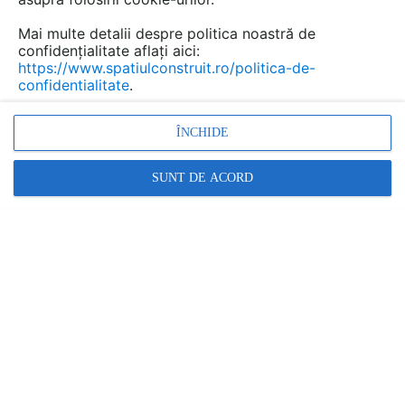
Vezi profilul executantului
Mai multe detalii despre politica noastră de
CONTACTEAZĂ EXECUTANTUL
confidențialitate aflați aici:
https://www.spatiulconstruit.ro/politica-de-
Cere informatii
confidentialitate
.
Contactează
ÎNCHIDE
123 afisari
SUNT DE ACORD
Cere ofertă pentru o lucrare similară