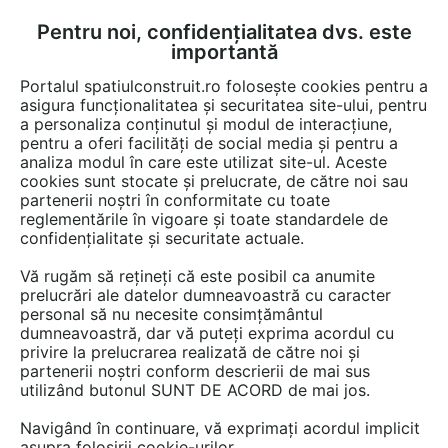
Pentru noi, confidențialitatea dvs. este
FĂ-ȚI CONT
LOGIN
importantă
CUM SE FACE
Portalul spatiulconstruit.ro folosește cookies pentru a
asigura funcționalitatea și securitatea site-ului, pentru
a personaliza conținutul și modul de interacțiune,
pentru a oferi facilități de social media și pentru a
analiza modul în care este utilizat site-ul. Aceste
Lucrări
Piscine, saune, bazine, fantani
cookies sunt stocate și prelucrate, de către noi sau
EȘTI AICI:
partenerii noștri în conformitate cu toate
Piscina publica - Hotel Laguna
reglementările în vigoare și toate standardele de
confidențialitate și securitate actuale.
Mamaia
Vă rugăm să rețineți că este posibil ca anumite
prelucrări ale datelor dumneavoastră cu caracter
personal să nu necesite consimțământul
dumneavoastră, dar vă puteți exprima acordul cu
privire la prelucrarea realizată de către noi și
partenerii noștri conform descrierii de mai sus
utilizând butonul SUNT DE ACORD de mai jos.
KASTA METAL
Navigând în continuare, vă exprimați acordul implicit
LUCRARE EXECUTATĂ DE:
asupra folosirii cookie-urilor.